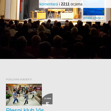
komentara
i
2211
ocjena
tiskano izdanje >
POSLOVNI SUBJEKTI
OCJENA
5
Plesni klub Vis