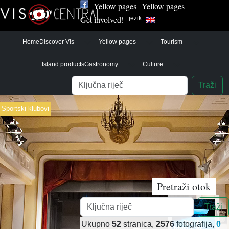
Yellow pages
Yellow pages
Get involved!
jezik:
Home
Discover Vis
Yellow pages
Tourism
Island products
Gastronomy
Culture
Pretraga
Traži
Sportski klubovi
Pretraži otok
Pretraga
Traži
Ukupno
52
stranica,
2576
fotografija,
0