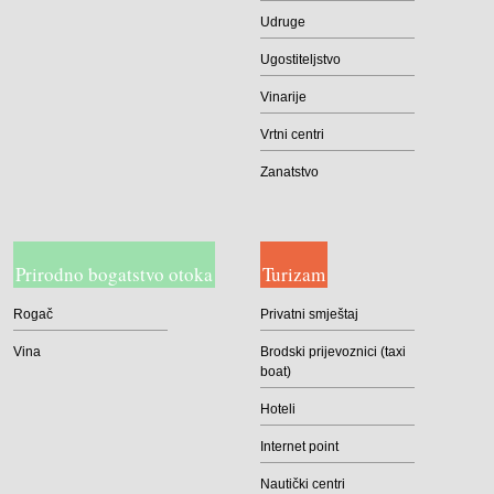
Udruge
Ugostiteljstvo
Vinarije
Vrtni centri
Zanatstvo
Prirodno bogatstvo otoka
Turizam
Rogač
Privatni smještaj
Vina
Brodski prijevoznici (taxi
boat)
Hoteli
Internet point
Nautički centri