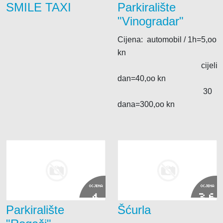
SMILE TAXI
Parkiralište
"Vinogradar"
Cijena: automobil / 1h=5,oo
kn
cijeli
dan=40,oo kn
30
dana=300,oo kn
OCJENA
OCJENA
4
3.6
Parkiralište
Šćurla