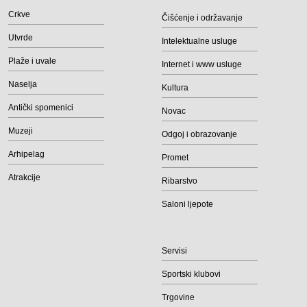
Crkve
Čišćenje i održavanje
Utvrde
Intelektualne usluge
Plaže i uvale
Internet i www usluge
Naselja
Kultura
Antički spomenici
Novac
Muzeji
Odgoj i obrazovanje
Arhipelag
Promet
Atrakcije
Ribarstvo
Saloni ljepote
Servisi
Sportski klubovi
Trgovine