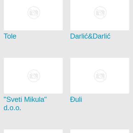
Tole
Darlić&Darlić
"Sveti Mikula"
Đuli
d.o.o.