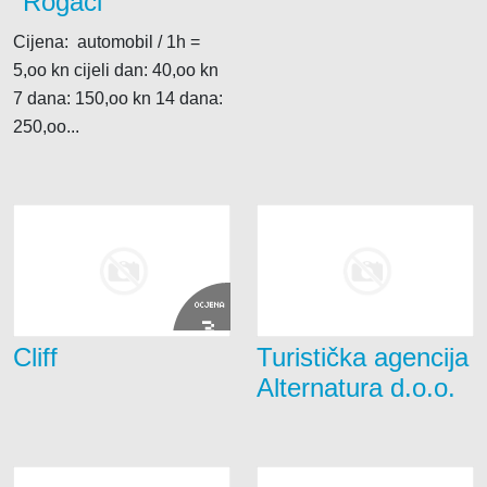
"Rogači"
Cijena: automobil / 1h =
5,oo kn cijeli dan: 40,oo kn
7 dana: 150,oo kn 14 dana:
250,oo...
OCJENA
3
Cliff
Turistička agencija
Alternatura d.o.o.