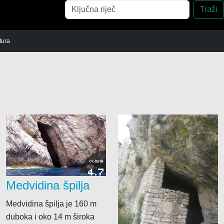
Pretraga
Traži
tura
 postaja
Otkupne stanice
Buffet
a
Ribarnice
Caffe b
Fast f
Konob
Pizzeri
OCJENA
4.7
Plažni 
Medvidina špilja
vi
Restor
Medvidina špilja je 160 m
Seoska
duboka i oko 14 m široka
Slastič