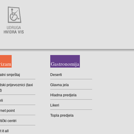
rizam
Gastronomija
atni smještaj
Deserti
ski prijevoznici (taxi
Glavna jela
t)
Hladna predjela
li
Likeri
rnet point
Topla predjela
ički centri
 it all