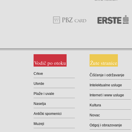
Vodič po otoku
Žute stranice
Brodograditelji
Crkve
Čišćenje i održavanje
Drvodjelci
Utvrde
Intelektualne usluge
Električari
Plaže i uvale
Internet i www usluge
Krojači
Naselja
Kultura
Soboslikari
Antički spomenici
Novac
Muzeji
Odgoj i obrazovanje