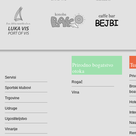
Suvenirnice
Trafike
Vinoteke
Voćem i povrćem
Zlatarnice
Prirodno bogatstvo
Tu
otoka
Priv
Servisi
Rogač
Brod
Sportski klubovi
boa
Vina
Trgovine
Hote
Udruge
Inte
Ugostiteljstvo
Naut
Vinarije
Rent