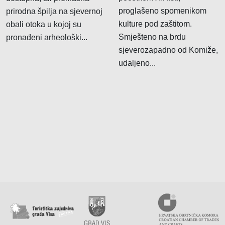
Fotokopiranje
Pizzerie
proglašeno spomenikom
prirodna špilja na sjevernoj
kulture pod zaštitom.
obali otoka u kojoj su
Građevinskim materijalom
Plažni obje
Smješteno na brdu
pronađeni arheološki...
Informatičke opreme
Restorani
sjeverozapadno od Komiže,
Izrada nakita
Seoska do
udaljeno...
Mješovitom robom
Slastičarn
Namještajem
Odjećom i obućom
Optika
Otočni proizvod
Pekarskim proizvodima
Prodaja plina
Repromaterijalom
Riboopreme i nautike
Sportske opreme