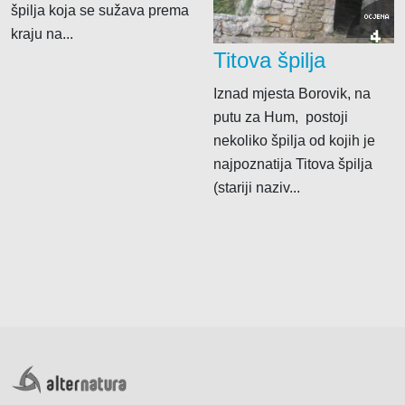
špilja koja se sužava prema
OCJENA
kraju na...
4
kti
Titova špilja
Iznad mjesta Borovik, na
maćinstva
putu za Hum, postoji
ice
nekoliko špilja od kojih je
najpoznatija Titova špilja
(stariji naziv...