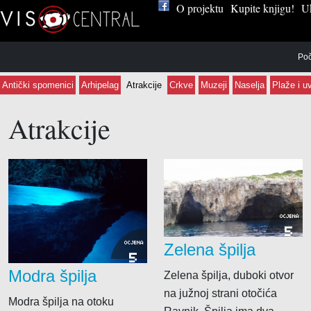
O projektu
Kupite knjigu!
Uk
Poč
Antički spomenici
Arhipelag
Atrakcije
Crkve
Muzeji
Naselja
Plaže i u
Atrakcije
Apartmani
Javni bilježnik
Ekološke
Apartmani studio
Odvjetnički uredi
Glazba
Kuće za odmor
Kulturno-umjetničke
Sobe
Poljoprivredne
OCJENA
5
ki saloni
Auto servisi
OCJENA
Zelena špilja
5
ički saloni
Brodova i plovila
Modra špilja
Zelena špilja, duboki otvor
i njega tijela
Elektroničke opreme,
na južnoj strani otočića
uređaja
Modra špilja na otoku