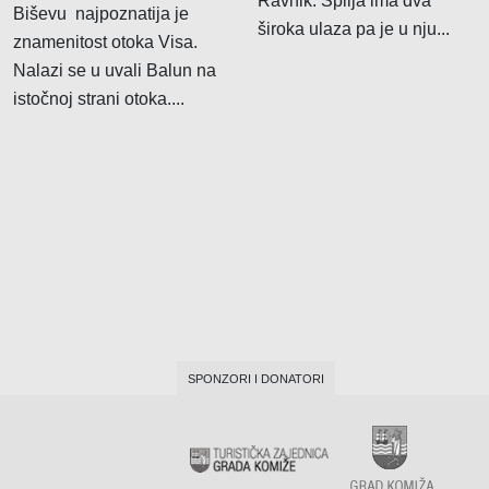
Ravnik. Špilja ima dva
Klima uređaja
Biševu najpoznatija je
široka ulaza pa je u nju...
znamenitost otoka Visa.
Kompjutora i opreme
Nalazi se u uvali Balun na
Telekomunikacije
istočnoj strani otoka....
SPONZORI I DONATORI