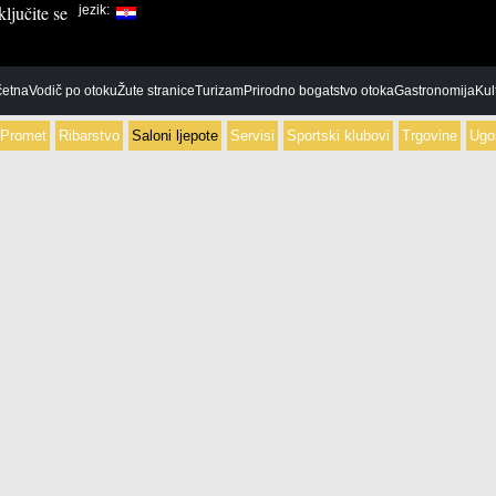
ljučite se
jezik:
etna
Vodič po otoku
Žute stranice
Turizam
Prirodno bogatstvo otoka
Gastronomija
Kul
Promet
Ribarstvo
Saloni ljepote
Servisi
Sportski klubovi
Trgovine
Ugos
Dječiji vrtići
Banke
Bijelo
Benzinska
Škola-srednja
Financijska agencija
Crno
Parkirališt
Škole-osnovne
Poštanski uredi
Taxi
Škole-visoka učilišta
Cvjećarnice
Buffet
Darovni dućan
Caffe baro
Domaćim proizvodima
Fast food
foto radnja
Konobe