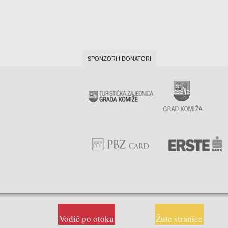
SPONZORI I DONATORI
Brodograditelji
Drvodjelci
Električari
Krojači
Soboslikari
Vodič po otoku
Žute stranice