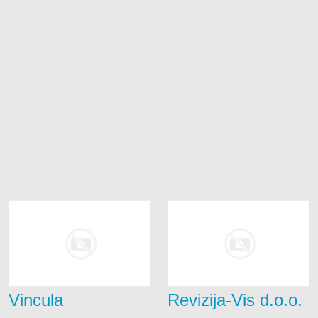
Fotokopiranje
Pizzerie
Građevinskim materijalom
Plažni obje
Informatičke opreme
Restorani
Izrada nakita
Seoska do
Mješovitom robom
Slastičarn
Namještajem
Odjećom i obućom
Optika
Otočni proizvod
Pekarskim proizvodima
Prodaja plina
Repromaterijalom
Riboopreme i nautike
Vincula
Revizija-Vis d.o.o.
Sportske opreme