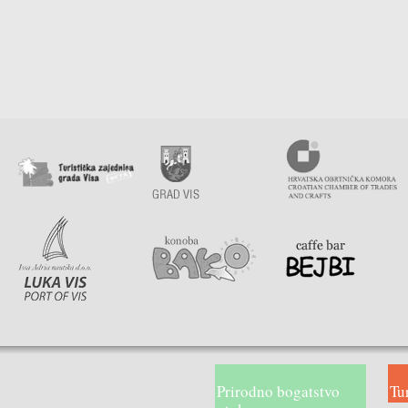
Suvenirnice
Trafike
Vinoteke
Voćem i povrćem
Zlatarnice
Prirodno bogatstvo
Tu