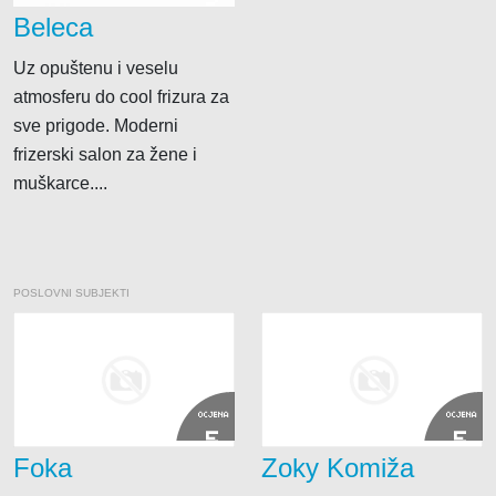
Klima uređaja
Beleca
Kompjutora i opreme
Uz opuštenu i veselu
Telekomunikacije
atmosferu do cool frizura za
sve prigode. Moderni
frizerski salon za žene i
muškarce....
POSLOVNI SUBJEKTI
OCJENA
OCJENA
5
5
Foka
Zoky Komiža