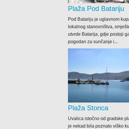
Plaža Pod Batariju
Pod Batariju je uglavnom kupa
lokalnog stanovništva, smješ
utvrde Batarija, gdje postoji g
pogodan za sunčanje i...
Plaža Stonca
Uvalica istočno od gradske pl
je nekad bila poznato viško ku