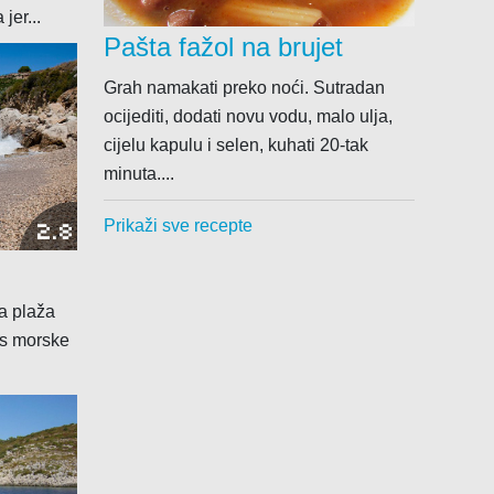
jer...
Pašta fažol na brujet
Grah namakati preko noći. Sutradan
ocijediti, dodati novu vodu, malo ulja,
cijelu kapulu i selen, kuhati 20-tak
minuta....
Prikaži sve recepte
2.8
ka plaža
 s morske