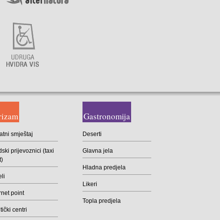
rizam
Gastronomija
atni smještaj
Deserti
ski prijevoznici (taxi
Glavna jela
t)
Hladna predjela
li
Likeri
rnet point
Topla predjela
ički centri