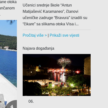
rane otoka
Učenici srednje škole “Antun
ljunčanom
Matijašević Karamaneo”, članovi
.
učeničke zadruge “Bravura” izradili su
“čikare” sa slikama otoka Visa i...
Pročitaj više >
|
Prikaži sve vijesti
Najava događanja
06.
4