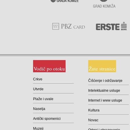
Vodič po otoku
Žute stranice
Crkve
Čišćenje i održavanje
Utvrde
Intelektualne usluge
Plaže i uvale
Internet i www usluge
Naselja
Kultura
Antički spomenici
Novac
Muzeji