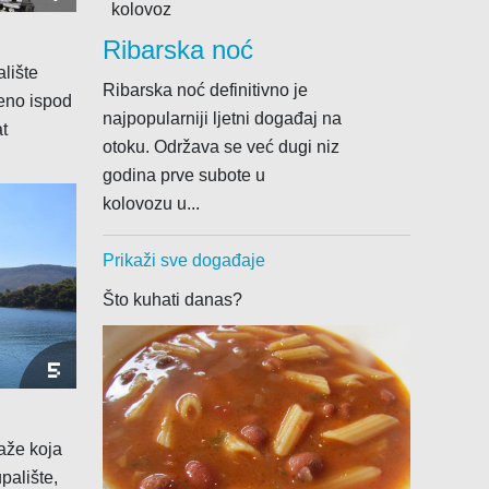
kolovoz
Ribarska noć
lište
Ribarska noć definitivno je
teno ispod
najpopularniji ljetni događaj na
at
otoku. Održava se već dugi niz
godina prve subote u
kolovozu u...
Prikaži sve događaje
Što kuhati danas?
5
aže koja
palište,