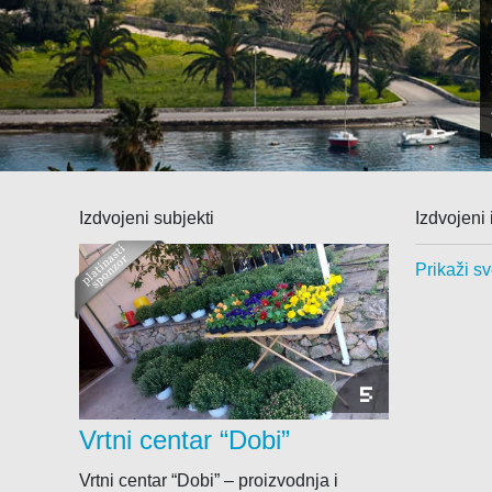
Klima uređaja
Kompjutora i opreme
Telekomunikacije
Izdvojeni subjekti
Izdvojeni 
Prikaži sv
5
Vrtni centar “Dobi”
Vrtni centar “Dobi” – proizvodnja i