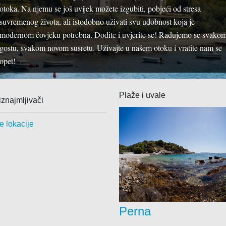
otoka. Na njemu se još uvijek možete izgubiti, pobjeći od stresa
Fotokopiranje
Pizzerie
suvremenog života, ali istodobno uživati svu udobnost koja je
Građevinskim materijalom
Plažni obje
modernom čovjeku potrebna. Dođite i uvjerite se! Radujemo se svako
Informatičke opreme
Restorani
gostu, svakom novom susretu. Uživajte u našem otoku i vratite nam se
Izrada nakita
Seoska do
opet!
Mješovitom robom
Slastičarn
Namještajem
Plaže i uvale
iznajmljivači
Odjećom i obućom
Optika
e lokacije
Otočni proizvod
Pekarskim proizvodima
Prodaja plina
Repromaterijalom
Riboopreme i nautike
Perna
Sportske opreme