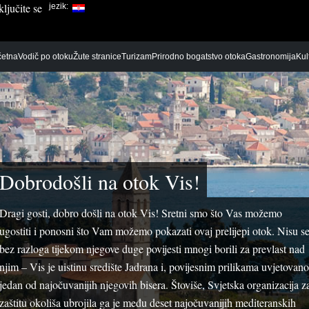
ljučite se
jezik:
etna
Vodič po otoku
Žute stranice
Turizam
Prirodno bogatstvo otoka
Gastronomija
Kul
Dječiji vrtići
Banke
Bijelo
Benzinska
Škola-srednja
Financijska agencija
Crno
Parkirališt
Dobrodošli na otok Vis!
Škole-osnovne
Poštanski uredi
Taxi
Škole-visoka učilišta
Dragi gosti, dobro došli na otok Vis! Sretni smo što Vas možemo
ugostiti i ponosni što Vam možemo pokazati ovaj prelijepi otok. Nisu s
Cvjećarnice
Buffet
bez razloga tijekom njegove duge povijesti mnogi borili za prevlast nad
Darovni dućan
Caffe baro
njim – Vis je uistinu središte Jadrana i, povijesnim prilikama uvjetovano
Domaćim proizvodima
Fast food
jedan od najočuvanijih njegovih bisera. Štoviše, Svjetska organizacija z
foto radnja
Konobe
zaštitu okoliša ubrojila ga je među deset najočuvanijih mediteranskih