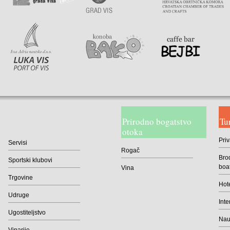
Prirodno bogatstvo
Tu
otoka
Priv
Servisi
Rogač
Brod
Sportski klubovi
boa
Vina
Trgovine
Hote
Udruge
Inte
Ugostiteljstvo
Naut