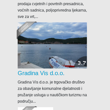
prodaja cvjetnih i povrtnih presadnica,
voćnih sadnica, poljoprivredna ljekarna,
sve za vrt,...
Brodograditelji
3.7
Drvodjelci
Gradina Vis d.o.o.
Električari
Krojači
Gradina Vis d.o.o. je trgovačko društvo
za obavljanje komunalne djelatnosti i
Soboslikari
pružanje usluga u nautičkom turizmu na
području...