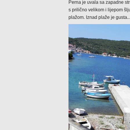
Perna je uvala sa zapadne st
Suvenirnice
s prilično velikom i lijepom š
Trafike
plažom. Iznad plaže je gusta..
Vinoteke
Voćem i povrćem
Zlatarnice