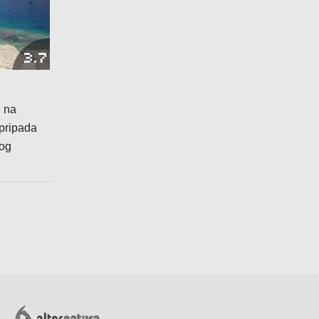
3.7
e na
 pripada
kog