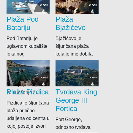
dnu uvale, pa nije...
OCJENA
OCJENA
4
4
Plaža Pod
Plaža
Batariju
Bjažićevo
Pod Batariju je
Bjažićovo je
uglavnom kupalište
šljunčana plaža
lokalnog
koja je ime dobila
stanovništva,
po obitelji čije se
smješteno ispod
kuće tu i danas
utvrde Batarija, gdje
nalaze. U...
OCJENA
OCJENA
4
4
postoji gat pogodan
Plaža Pizdica
Tvrđava King
za sunčanje i...
George III -
Pizdica je šljunčana
Fortica
plaža prilično
udaljena od centra u
Fort George,
kojoj postoje izvori
odnosno tvrđava