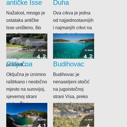
antičke Isse
Duha
Nažalost, mnogo je
Ova crkva je jedna
ostataka antičke
od najjednostavnijih
Isse uništeno, što
i najmanjih crkvi na
pretraživanjem bez
Visu. Smještena je
arheološke kontrole,
na najvišem vrhu
što ratovima ili
otoka Visa,...
OCJENA
OCJENA
4.2
4.2
nebrigom u
Oključna
Budihovac
prošlosti....
Oključna je iznimno
Budihovac je
raštrkano i neobično
nenaseljeni otočić
mjesto na surovijoj,
na jugoistočnoj
sjevernoj strani
strani Visa, preko
otoka. Čini ga
puta uvale
nekoliko
Bargujac. Nautičari
međusobno prilično
ga smatraju rajem
OCJENA
OCJENA
4.1
4
udaljenih...
jer je...