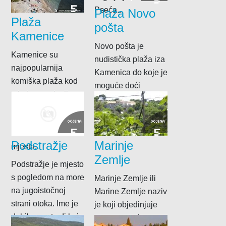
5
5
Pseća...
Plaža Novo
Plaža
pošta
Kamenice
Novo pošta je
Kamenice su
nudistička plaža iza
najpopularnija
Kamenica do koje je
komiška plaža kod
moguće doći
mlađe populacije.
brodicom ili pješice
To je zaklonjena
kroz šumu iznad...
šljunčana plaža na
OCJENA
OCJENA
5
5
samom izlazu iz
Podstražje
Marinje
mjesta...
Zemlje
Podstražje je mjesto
s pogledom na more
Marinje Zemlje ili
na jugoistočnoj
Marine Zemlje naziv
strani otoka. Ime je
je koji objedinjuje
dobilo po utvrdi koja
osam zaseoka za