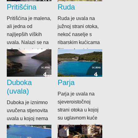
Pritišćina
Ruda
Pritišćina je malena,
Ruda je uvala na
ali jedna od
južnoj strani otoka,
najljepših viških
nekoć naselje s
uvala. Nalazi se na
ribarskim kućicama
južnoj strani otoka i
čiji su vlasnici
do nje...
stanovali u selima...
OCJENA
OCJENA
4
4
Duboka
Parja
(uvala)
Parja je uvala na
sjeveroistočnoj
Duboka je iznimno
strani otoka u kojoj
uvučena stjenovita
su uglavnom kuće
uvala u kojoj nema
za odmor. Ima usku
plaže, osim
pješčanu plažu...
malenog šljunka na