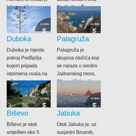
bilo središnje
Podšpilje i Ženu
mjesto ovog...
Glavu. U mjestu...
OCJENA
OCJENA
5
5
Duboka
Palagruža
Duboka je mjesto
Palagruža je
pokraj Podšpilja
skupina otočića koji
kojem pripada
se nalaze u sredini
istoimena uvala na
Jadranskog mora,
južnoj strani otoka.
68 nautičkih milja
To je maleno mjesto
južno od Splita i...
u...
OCJENA
OCJENA
5
5
Biševo
Jabuka
Biševo je otok
Otok Jabuka je, uz
smješten oko 5
susjedni Brusnik,