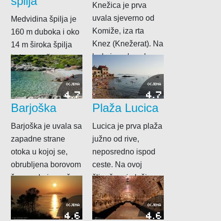
špilja
Knežica je prva
uvala sjeverno od
Medvidina špilja je
Komiže, iza rta
160 m duboka i oko
Knez (Knežerat). Na
14 m široka špilja
brdu iznad uvale
koja se sužava
nalaze se ostaci...
prema kraju na...
OCJENA
OCJENA
4.7
4.7
Barjoška
Plaža Lucica
Barjoška je uvala sa
Lucica je prva plaža
zapadne strane
južno od rive,
otoka u kojoj se,
neposredno ispod
obrubljena borovom
ceste. Na ovoj
šumom koja pruža
šljunčanoj plaži
duboku hladovinu,
postoji kabina za
nalazi...
presvlačenje,...
OCJENA
OCJENA
4.6
4.6