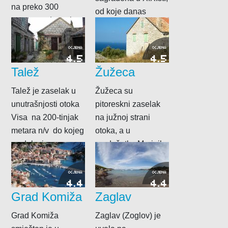
na preko 300
od koje danas
metara nadmorske
postoje slabo
visine, sagrađena je
očuvani ostaci.
crkva svetog
OCJENA
OCJENA
4.5
4.5
Mihovila. Nalazi...
Talež
Žužeca
Talež je zaselak u
Žužeca su
unutrašnjosti otoka
pitoreskni zaselak
Visa na 200-tinjak
na južnoj strani
metara n/v do kojeg
otoka, a u
se dolazi
produžetku Marinih
makadamskom
Zemalja. Smatra se
cestom preko...
da ime zaselka...
OCJENA
OCJENA
4.4
4.4
Grad Komiža
Zaglav
Grad Komiža
Zaglav (Zoglov) je