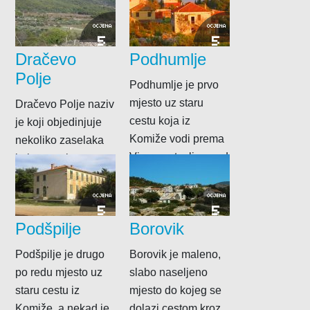
je...
koje treba skrenuti
sa stare ceste...
OCJENA
OCJENA
5
5
Dračevo
Podhumlje
Polje
Podhumlje je prvo
mjesto uz staru
Dračevo Polje naziv
cestu koja iz
je koji objedinjuje
Komiže vodi prema
nekoliko zaselaka
Visu, sastavljeno od
koja se nalaze na
nekoliko raštrkanih
polovici stare ceste
zaselaka....
Vis – Komiža,...
OCJENA
OCJENA
5
5
Podšpilje
Borovik
Podšpilje je drugo
Borovik je maleno,
po redu mjesto uz
slabo naseljeno
staru cestu iz
mjesto do kojeg se
Komiže, a nekad je
dolazi cestom kroz