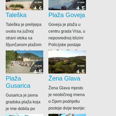
gusta...
OCJENA
OCJENA
4.6
4.5
Taleška
Plaža Goveja
Taleška je prelijepa
Goveja je plaža u
uvala na južnoj
centru grada Visa, u
strani otoka sa
neposrednoj blizini
šljunčanom plažom
Policijske postaje
i nekoliko kuća za
Vis. To je šljunčana
odmor. Do nje...
plaža do...
OCJENA
OCJENA
4.5
4.5
Plaža
Žena Glava
Gusarica
Žena Glava mjesto
je neobičnog imena
Gusarica je javna
o čijem podrijetlu
gradska plaža koja
postoje dvije teorije:
je ime dobila po
neki misle da je prvi
crkvi Gospe