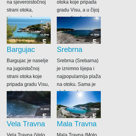
na sjeveroistočnoj
otoka koje pripada
strani otoka,
gradu Visu, a u čijoj
sjeverno od
se uvali nalazi
Stončice, a u njoj je
istoimena...
tek nekoliko kuća....
OCJENA
OCJENA
5
5
Bargujac
Srebrna
Bargujac je naselje
Srebrna (Srebarna)
na jugoistočnoj
je iznimno lijepa i
strani otoka koje
najpopularnija plaža
pripada gradu Visu,
na otoku. Sama je
a koje je iz mjesta u
plaža prekrivena
kojem...
netipično velikim
oblucima, a...
OCJENA
OCJENA
5
5
Vela Travna
Mala Travna
Vela Travna (Velo
Mala Travna (Molo