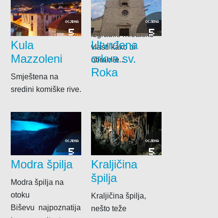
su, prihodima
komiških ribara,
OCJENA
OCJENA
5
5
izgradile mletačke
Kula
Utvrđena
vlasti kako bi
Mazzoleni
crkva sv.
obranile...
Roka
Smještena na
sredini komiške rive.
OCJENA
OCJENA
5
5
Modra špilja
Kraljičina
špilja
Modra špilja na
otoku
Kraljičina špilja,
Biševu najpoznatija
nešto teže