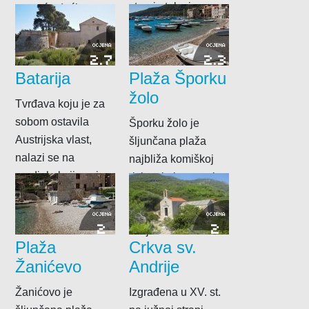
strani otoka i s
moguće doći samo
Visom je...
s morske strane. To
je velika...
OCJENA
OCJENA
2.7
2.3
Batarija
Plaža Šporku
žolo
Tvrđava koju je za
sobom ostavila
Šporku žolo je
Austrijska vlast,
šljunčana plaža
nalazi se na
najbliža komiškoj
predjelu koji spaja
rivi na koju mnogi
Kut i Luku. Unjoj...
Komižani izvlače i
pred njom vezuju
OCJENA
OCJENA
2
2
svoje...
Plaža
Crkva sv.
Žanićevo
Andrije
Žanićovo je
Izgrađena u XV. st.