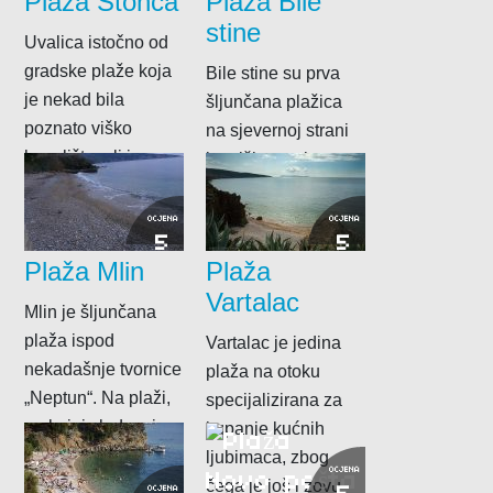
Plaža Stonca
Plaža Bile
stine
Uvalica istočno od
gradske plaže koja
Bile stine su prva
je nekad bila
šljunčana plažica
poznato viško
na sjevernoj strani
kupalište, ali je
komiške uvale.
danas ponešto
iskvarena jer...
OCJENA
OCJENA
5
5
Plaža Mlin
Plaža
Vartalac
Mlin je šljunčana
plaža ispod
Vartalac je jedina
nekadašnje tvornice
plaža na otoku
„Neptun“. Na plaži,
specijalizirana za
na kojoj vlada mirna
kupanje kućnih
i intimna atmosfera,
ljubimaca, zbog
OCJENA
postoji...
čega je još i zovu
OCJENA