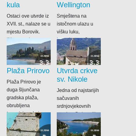
kula
Wellington
Ostaci ove utvrde iz
Smještena na
XVII. st., nalaze se u
istočnom ulazu u
mjestu Borovik.
višku luku,
“Nazvana je po
izgrađena početkom
svom nekadašnjem
XIX. st., za vrijeme
vlasniku, obitelji...
britanske vladavine.
OCJENA
OCJENA
3.3
3.3
Plaža Prirovo
Utvrda crkve
sv. Nikole
Plaža Prirovo je
duga šljunčana
Jedna od najstarijih
gradska plaža,
sačuvanih
obrubljena
srdnjovjekovnih
tamarisima, koja se
utvrda u Dalmaciji.
nalazi u
neposrednoj blizini
OCJENA
OCJENA