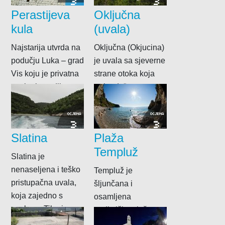
3
3
hotela „Issa“ i...
Perastijeva
Oključna
kula
(uvala)
Najstarija utvrda na
Oključna (Okjucina)
podučju Luka – grad
je uvala sa sjeverne
Vis koju je privatna
strane otoka koja
osoba izgradila
„pripada“
početkom XVII.st.
istoimenom mjestu
kako bi obranila...
iznad nje. Uvala je
OCJENA
OCJENA
3
3
iznimno zatvorena...
Slatina
Plaža
Templuž
Slatina je
nenaseljena i teško
Templuž je
pristupačna uvala,
šljunčana i
koja zajedno s
osamljena
uvalama Tiha i
nudistička plaža,
Gradac čini trokraku
ograđena visokim