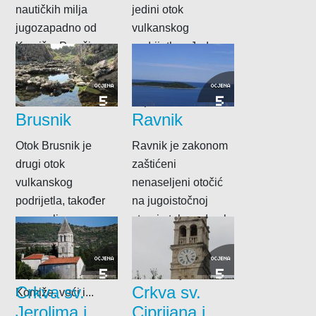
nautičkih milja
jedini otok
jugozapadno od
vulkanskog
Komiže. Površina
podrijetla u Jadranu.
mu iznosi oko 6
Smješten je 26
km2, a...
nautičkih milja
OCJENA
OCJENA
5
5
zapadno...
Brusnik
Ravnik
Otok Brusnik je
Ravnik je zakonom
drugi otok
zaštićeni
vulkanskog
nenaseljeni otočić
podrijetla, također
na jugoistočnoj
nenaseljen,
strani otoka, odmah
smješten 12
pokraj Budihovca.
nautičkih milja
Na otoku neobičnog
OCJENA
OCJENA
5
5
zapadno od
oblika, koji...
Crkva sv.
Crkva sv.
Komiže, veći i...
Jerolima i
Ciprijana i