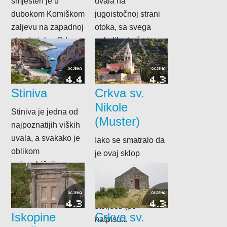
smješten je u
uvala na
dubokom Komiškom
jugoistočnoj strani
zaljevu na zapadnoj
otoka, sa svega
strani otoka. Od
nekoliko kuća i
njezinih se obala
dugom pješčanom
strmo uzdiže...
plažom, jednom
OCJENA
OCJENA
4.4
4.3
od...
Stiniva
Crkva sv.
Nikole
Stiniva je jedna od
(Muster)
najpoznatijih viških
uvala, a svakako je
Iako se smatralo da
oblikom
je ovaj sklop
najneobičnija.
benediktinskog
Nalazi se na južnoj
samostana i crkve
strani otoka,...
sagrađen još u IX.
OCJENA
OCJENA
4.3
4.3
stoljeću (po
Iskopine
Crkva sv.
natpisu...