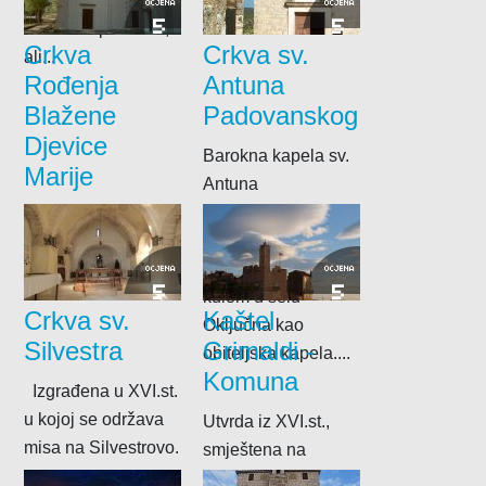
kamena i prekrivena
OCJENA
OCJENA
5
5
kamenim pločama,
Crkva
Crkva sv.
ali...
Rođenja
Antuna
Blažene
Padovanskog
Djevice
Barokna kapela sv.
Marije
Antuna
Padovanskog
Izgrađena u XIX. st.
sagrađena je uz
u Podšpilju.
kuću s polukružnom
OCJENA
OCJENA
5
5
kulom u selu
Crkva sv.
Kaštel
Oključna kao
Silvestra
Grimaldi -
obiteljska kapela....
Komuna
Izgrađena u XVI.st.
u kojoj se održava
Utvrda iz XVI.st.,
misa na Silvestrovo.
smještena na
Komiškoj rivi, koju