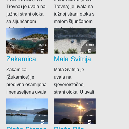
Trovna) je uvala na
Trovna) je uvala na
južnoj strani otoka
južnoj strani otoka s
sa šljunčanom
malom šljunčanom
plažom. Iako u uvali
plažom i kosim
ima dvadesetak...
ravnim pločama...
OCJENA
OCJENA
5
5
Zakamica
Mala Svitnja
Zakamica
Mala Svitnja je
(Žukamice) je
uvala na
predivna osamljena
sjeveroistočnoj
i nenaseljena uvala
strani otoka. U uvali
na sjevernoj strani
je svega nekoliko
otoka iza rta Barjaci.
kuća i šljunčana
U uvali je...
plažica na...
OCJENA
OCJENA
5
5