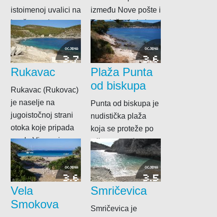
istoimenoj uvalici na
između Nove pošte i
istočnom ulazu u
Templuža do koje
višku uvalu. To je
se dolazi istim
šljunčana plaža
putem kao i...
OCJENA
OCJENA
3.7
3.6
iznad...
Rukavac
Plaža Punta
od biskupa
Rukavac (Rukovac)
je naselje na
Punta od biskupa je
jugoistočnoj strani
nudistička plaža
otoka koje pripada
koja se proteže po
gradu Visu, a iz
stijenama od
malog ribarskog
uvalice Stonca na
mjestašca izraslo...
sjevernoj strane
OCJENA
OCJENA
3.6
3.5
viške...
Vela
Smričevica
Smokova
Smričevica je