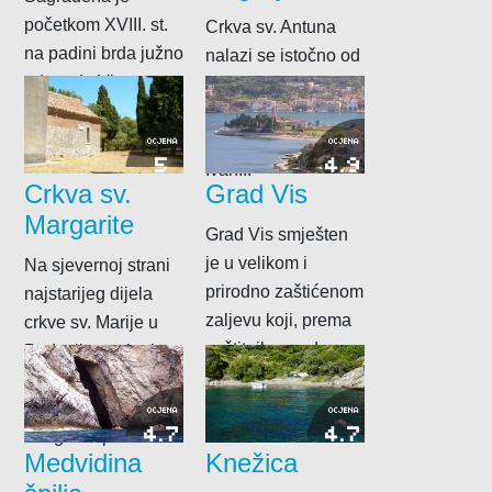
početkom XVIII. st.
Crkva sv. Antuna
na padini brda južno
nalazi se istočno od
od grada Visa.
sela Podšpilja, a
Jedna je od novijih
dao ju je sagraditi
crkvica na...
kanonik i vikar
OCJENA
OCJENA
5
4.9
Ivan...
Crkva sv.
Grad Vis
Margarite
Grad Vis smješten
je u velikom i
Na sjevernoj strani
prirodno zaštićenom
najstarijeg dijela
zaljevu koji, prema
crkve sv. Marije u
zaštitniku grada,
Podselju naslanja
nosi ime uvala
se jednostavna
svetog...
gotička crkvica sv.
OCJENA
OCJENA
4.7
4.7
Margarite prvi...
Medvidina
Knežica