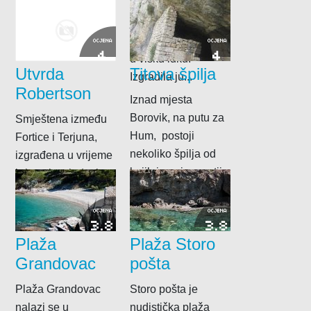
pitke vode pa se
George III., najveća
nekad tu...
je utvrda smještena
na zapadnom ulazu
OCJENA
OCJENA
4
4
u višku luku.
Utvrda
Titova špilja
Izgradila ju...
Robertson
Iznad mjesta
Borovik, na putu za
Smještena između
Hum, postoji
Fortice i Terjuna,
nekoliko špilja od
izgrađena u vrijeme
kojih je najpoznatija
britanske vladavine.
Titova špilja (stariji
naziv...
OCJENA
OCJENA
3.8
3.8
Plaža
Plaža Storo
Grandovac
pošta
Plaža Grandovac
Storo pošta je
nalazi se u
nudistička plaža