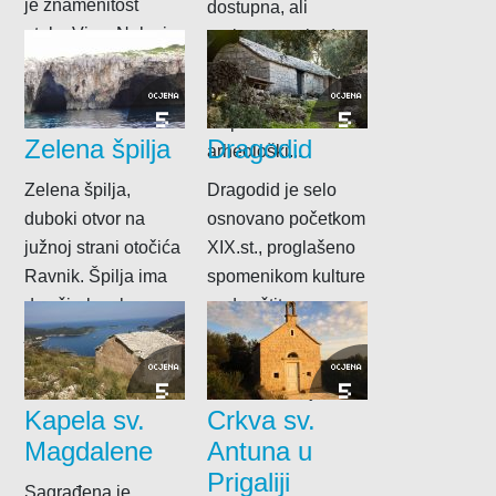
je znamenitost
dostupna, ali
otoka Visa. Nalazi
prekrasna prirodna
se u uvali Balun na
špilja na sjevernoj
istočnoj strani
obali otoka u kojoj
OCJENA
OCJENA
5
5
otoka....
su pronađeni
Zelena špilja
Dragodid
arheološki...
Zelena špilja,
Dragodid je selo
duboki otvor na
osnovano početkom
južnoj strani otočića
XIX.st., proglašeno
Ravnik. Špilja ima
spomenikom kulture
dva široka ulaza pa
pod zaštitom.
je u nju...
Smješteno na brdu
sjeverozapadno od
OCJENA
OCJENA
5
5
Komiže, udaljeno...
Kapela sv.
Crkva sv.
Magdalene
Antuna u
Prigaliji
Sagrađena je