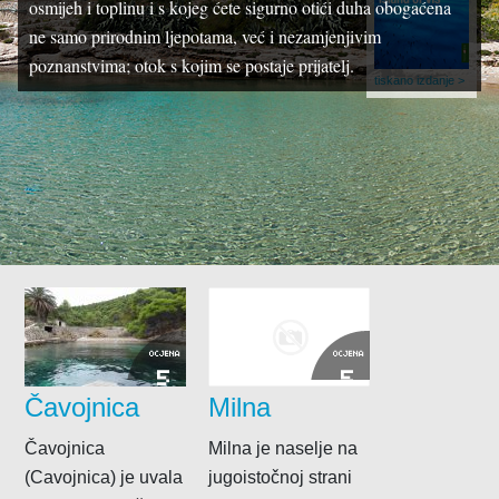
osmijeh i toplinu i s kojeg ćete sigurno otići duha obogaćena
ne samo prirodnim ljepotama, već i nezamjenjivim
poznanstvima; otok s kojim se postaje prijatelj.
tiskano izdanje >
OCJENA
OCJENA
5
5
Čavojnica
Milna
Čavojnica
Milna je naselje na
(Cavojnica) je uvala
jugoistočnoj strani