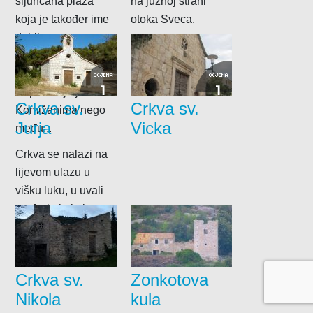
šljunčana plaža
na južnoj strani
koja je također ime
otoka Sveca.
dobila po
obiteljskom
prezimenu.
OCJENA
OCJENA
1
1
Popularnija je među
Crkva sv.
Crkva sv.
Komižanima nego
Jurja
Vicka
među...
Crkva se nalazi na
lijevom ulazu u
višku luku, u uvali
sv. Jurja koja je
dobila ime po...
Crkva sv.
Zonkotova
Nikola
kula