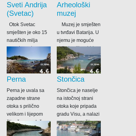
Sveti Andrija
Arheološki
(Svetac)
muzej
Otok Svetac
Muzej je smješten
smješten je oko 15
u tvrđavi Batarija. U
nautičkih milja
njemu je moguće
zapadno od
vidjeti veliku zbirku
Komiže, a površina
izronjenih amfora
mu je oko 4...
jedinstveno...
OCJENA
OCJENA
4.6
4.6
Perna
Stončica
Perna je uvala sa
Stončica je naselje
zapadne strane
na istočnoj strani
otoka s prilično
otoka koje pripada
velikom i lijepom
gradu Visu, a nalazi
šljunčanom plažom.
se u uvali na čijem...
Iznad plaže je