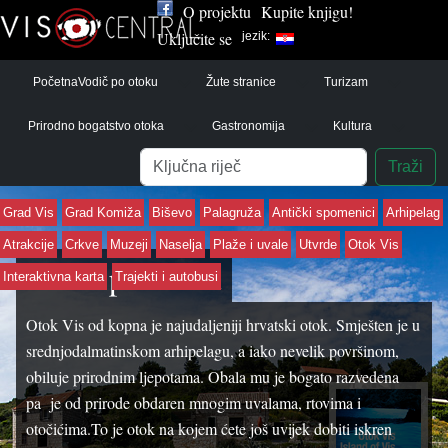
O projektu
Kupite knjigu!
Uključite se
jezik:
Početna
Vodič po otoku
Žute stranice
Turizam
Prirodno bogatstvo otoka
Gastronomija
Kultura
Pretraga
Traži
Grad Vis
Grad Komiža
Biševo
Palagruža
Antički spomenici
Arhipelag
Atrakcije
Crkve
Muzeji
Naselja
Plaže i uvale
Utvrde
Otok Vis
Vodič po otoku
Interaktivna karta
Trajekti i autobusi
Otok Vis od kopna je najudaljeniji hrvatski otok. Smješten je u
srednjodalmatinskom arhipelagu, a iako nevelik površinom,
obiluje prirodnim ljepotama. Obala mu je bogato razvedena
pa je od prirode obdaren mnogim uvalama, rtovima i
otočićima.To je otok na kojem ćete još uvijek dobiti iskren