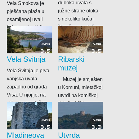
duboka uvala s
Vela Smokova je
južne strane otoka,
pješčana plaža u
s nekoliko kuća i
osamljenoj uvali
šljunčanom plažom
koja je nekoć bila u
iznad koje se
posjedu vojske pa
može...
je ostala...
OCJENA
OCJENA
3.5
3.5
Vela Svitnja
Ribarski
muzej
Vela Svitnja je prva
vanjska uvala
Muzej je smješten
zapadno od grada
u Komuni, mletačkoj
Visa. U njoj je, na
utvrdi na komiškoj
stijenama i pločama
rivi. Sadrži bogatu
vrlo...
zbirku izvornih
predmeta brodske...
OCJENA
OCJENA
3.5
3.3
Mladineova
Utvrda