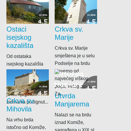
naziv...
Gusarice iznad nje.
To je duga...
OCJENA
OCJENA
4.5
4.5
Ostaci
Crkva sv.
isejskog
Marije
kazališta
Crkva sv. Marije
smještena je u selu
Od ostataka
Podselje na brdu
isejskog kazališta
sjeverno od
na poluotočiću
najvećeg viškog
Prirovo sačuvano je
OCJENA
polja, Velog polja.
vrlo malo, a kasnije
4.5
OCJENA
4.5
Za...
je na njegovim
Utvrda
Crkva sv.
zidinama podignut...
Manjarema
Mihovila
Nalazi se na brdu
Na vrhu brda
iznad Komiže,
istočno od Komiže,
sagrađena u XIX.st.,