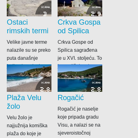
uvalu, sa...
stijenama i stoga
OCJENA
OCJENA
3
2.9
potpuno intimna.
Ostaci
Crkva Gospa
rimskih termi
od Spilica
Velike javne terme
Crkva Gospe od
nalazile su se preko
Spilica sagrađena
puta današnje
je u XVI. stoljeću. To
jedine benzinske
je središnja crkva
postaje na otoku.
grada Visa
Njihovi nekadašnji
smještena između
OCJENA
OCJENA
2.8
2.8
zidovi srušeni...
dva...
Plaža Velu
Rogačić
žolo
Rogačić je naselje
koje pripada gradu
Velu žolo je
Visu, a nalazi se na
najjužnija komiška
sjeveroistočnoj
plaža do koje je