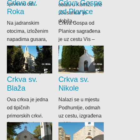
Crkva sv.
Crkva Gospe
sjeverno od...
obalu u Komiži. Ime
Roka
od Planice
„Gusarica“ je
dobila...
Na jadranskim
Crkva Gospa od
otocima, izloženim
Planice sagrađena
napadima gusara,
je uz cestu Vis –
nalazile su se
Komiža, između
utvrđene crkve i
dvije male crkvice:
samostani. Jedna
Svetog Nikole i...
OCJENA
OCJENA
5
5
od takvih crkvi je...
Crkva sv.
Crkva sv.
Blaža
Nikole
Ova crkva je jedna
Nalazi se u mjestu
od tipičnih
Podhumlje, odmah
primorskih crkvi.
uz cestu, izgrađena
Sagrađena je
u XX.st.
uglavnom od