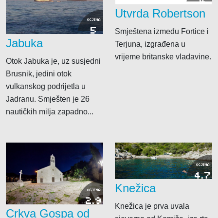
4
Utvrda Robertson
OCJENA
5
Smještena između Fortice i
Jabuka
Terjuna, izgrađena u
vrijeme britanske vladavine.
Otok Jabuka je, uz susjedni
Brusnik, jedini otok
vulkanskog podrijetla u
Jadranu. Smješten je 26
nautičkih milja zapadno...
OCJENA
4.7
Knežica
OCJENA
2.9
Knežica je prva uvala
Crkva Gospa od