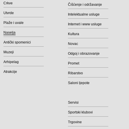
Crkve
Čišćenje i održavanje
Utvrde
Intelektualne usluge
Plaže i uvale
Internet i www usluge
Naselja
Kultura
Antički spomenici
Novac
Muzeji
Odgoj i obrazovanje
Arhipelag
Promet
Atrakcije
Ribarstvo
Saloni ljepote
Servisi
Sportski klubovi
Trgovine