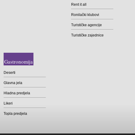
Rent it all
Ronilački klubovi
Turističke agencije
Turističke zajednice
Gastronomija
Deserti
Glavna jela
Hladna predjela
Likeri
Topla predjela