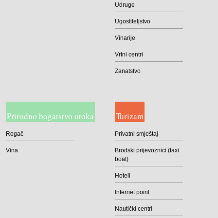
Udruge
Ugostiteljstvo
Vinarije
Vrtni centri
Zanatstvo
Prirodno bogatstvo otoka
Turizam
Rogač
Privatni smještaj
Vina
Brodski prijevoznici (taxi
boat)
Hoteli
Internet point
Nautički centri