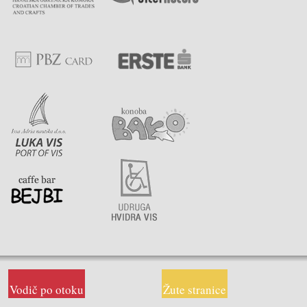
Vodič po otoku
Žute stranice