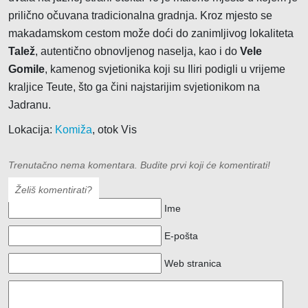
prilično očuvana tradicionalna gradnja. Kroz mjesto se
makadamskom cestom može doći do zanimljivog lokaliteta
Talež
, autentično obnovljenog naselja, kao i do
Vele
Gomile
, kamenog svjetionika koji su Iliri podigli u vrijeme
kraljice Teute, što ga čini najstarijim svjetionikom na
Jadranu.
Lokacija:
Komiža
, otok Vis
Trenutačno nema komentara. Budite prvi koji će komentirati!
Želiš komentirati?
Ime
E-pošta
Web stranica