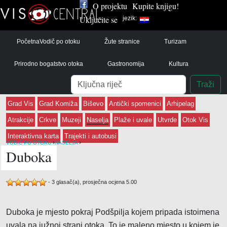
O projektu
Kupite knjigu!
Uključite se
jezik:
Početna
Vodič po otoku
Žute stranice
Turizam
Prirodno bogatstvo otoka
Gastronomija
Kultura
Pretraga
Traži
Grad Vis
Grad Komiža
Biševo
Antički spomenici
Arhipelag
Atrakcije
Crkve
Muzeji
Naselja
Plaže i uvale
Utvrde
Otok Vis
Interaktivna karta
Trajekti i autobusi
›
›
VODIČ PO OTOKU
NASELJA
Duboka
-
3
glasač(a), prosječna ocjena
5.00
Duboka je mjesto pokraj Podšpilja kojem pripada istoimena
uvala na južnoj strani otoka. To je maleno mjesto u kojem je