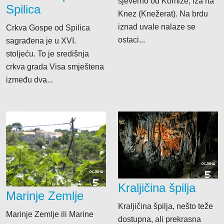
sjeverno od Komiže, iza rta
Spilica
Knez (Knežerat). Na brdu
iznad uvale nalaze se
Crkva Gospe od Spilica
ostaci...
sagrađena je u XVI.
stoljeću. To je središnja
crkva grada Visa smještena
između dva...
OCJENA
5
OCJENA
5
Kraljičina špilja
Marinje Zemlje
Kraljičina špilja, nešto teže
Marinje Zemlje ili Marine
dostupna, ali prekrasna