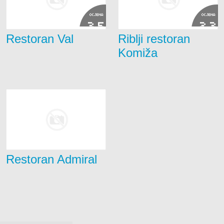
OCJENA
OCJENA
3.5
2.3
Restoran Val
Riblji restoran
Komiža
Restoran Admiral