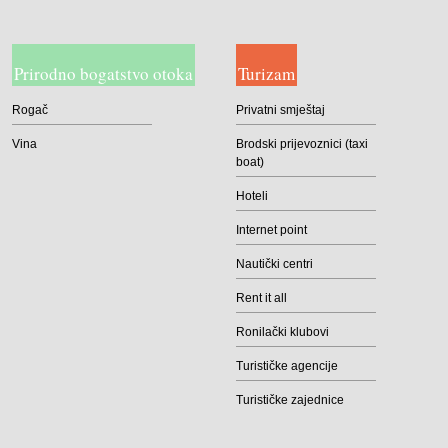
Prirodno bogatstvo otoka
Turizam
Rogač
Privatni smještaj
Vina
Brodski prijevoznici (taxi
boat)
Hoteli
Internet point
Nautički centri
Rent it all
Ronilački klubovi
Turističke agencije
Turističke zajednice