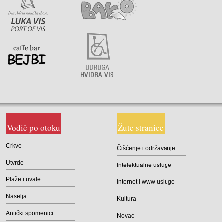
Vodič po otoku
Žute stranice
Crkve
Čišćenje i održavanje
Utvrde
Intelektualne usluge
Plaže i uvale
Internet i www usluge
Naselja
Kultura
Antički spomenici
Novac