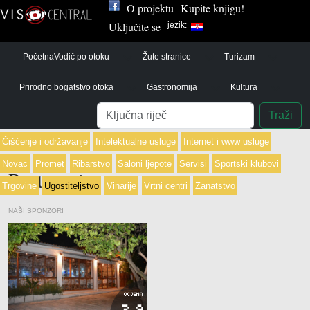
O projektu
Kupite knjigu!
Uključite se
jezik:
Početna
Vodič po otoku
Žute stranice
Turizam
Prirodno bogatstvo otoka
Gastronomija
Kultura
Pretraga
Traži
Čišćenje i održavanje
Intelektualne usluge
Internet i www usluge
Novac
Promet
Ribarstvo
Saloni ljepote
Servisi
Sportski klubovi
Restorani
Trgovine
Ugostiteljstvo
Vinarije
Vrtni centri
Zanatstvo
NAŠI SPONZORI
OCJENA