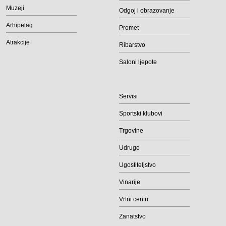
Muzeji
Odgoj i obrazovanje
Arhipelag
Promet
Atrakcije
Ribarstvo
Saloni ljepote
Servisi
Sportski klubovi
Trgovine
Udruge
Ugostiteljstvo
Vinarije
Vrtni centri
Zanatstvo