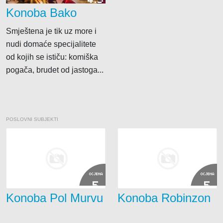
4.3
Konoba Bako
Smještena je tik uz more i
nudi domaće specijalitete
od kojih se ističu: komiška
pogača, brudet od jastoga...
POSLOVNI SUBJEKTI
OCJENA
OCJENA
5
5
Konoba Pol Murvu
Konoba Robinzon