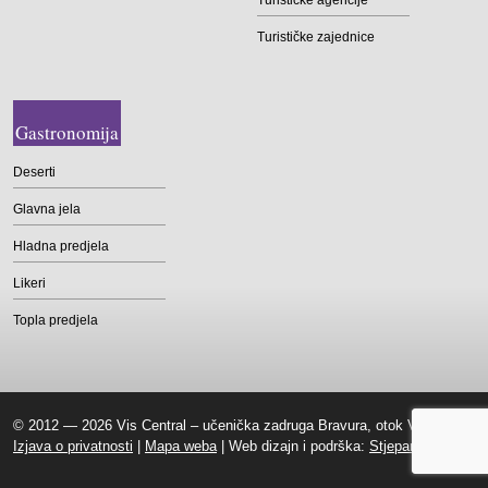
Turističke agencije
Turističke zajednice
Gastronomija
Deserti
Glavna jela
Hladna predjela
Likeri
Topla predjela
© 2012 — 2026 Vis Central – učenička zadruga Bravura, otok Vis |
Izjava o privatnosti
|
Mapa weba
| Web dizajn i podrška:
Stjepan Tafra