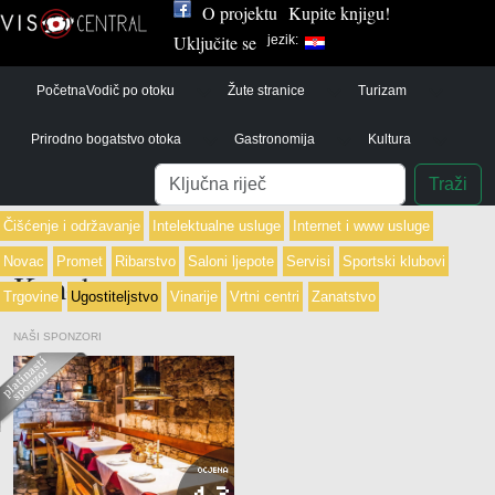
O projektu
Kupite knjigu!
Uključite se
jezik:
Početna
Vodič po otoku
Žute stranice
Turizam
Prirodno bogatstvo otoka
Gastronomija
Kultura
Pretraga
Traži
Čišćenje i održavanje
Intelektualne usluge
Internet i www usluge
Novac
Promet
Ribarstvo
Saloni ljepote
Servisi
Sportski klubovi
Konobe
Trgovine
Ugostiteljstvo
Vinarije
Vrtni centri
Zanatstvo
NAŠI SPONZORI
OCJENA