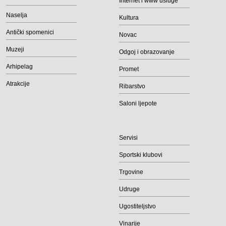
Internet i www usluge
Naselja
Kultura
Antički spomenici
Novac
Muzeji
Odgoj i obrazovanje
Arhipelag
Promet
Atrakcije
Ribarstvo
Saloni ljepote
Servisi
Sportski klubovi
Trgovine
Udruge
Ugostiteljstvo
Vinarije