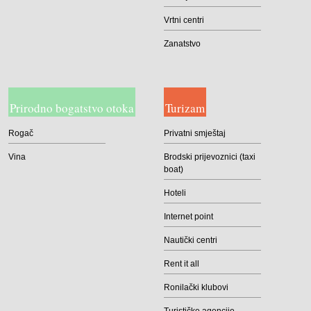
Vrtni centri
Zanatstvo
Prirodno bogatstvo otoka
Turizam
Rogač
Privatni smještaj
Vina
Brodski prijevoznici (taxi
boat)
Hoteli
Internet point
Nautički centri
Rent it all
Ronilački klubovi