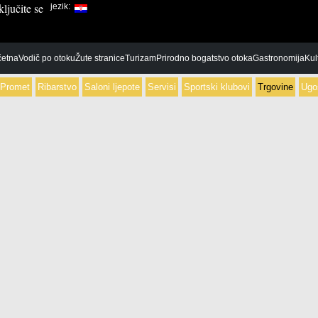
ljučite se
jezik:
etna
Vodič po otoku
Žute stranice
Turizam
Prirodno bogatstvo otoka
Gastronomija
Kul
Promet
Ribarstvo
Saloni ljepote
Servisi
Sportski klubovi
Trgovine
Ugos
Dječiji vrtići
Banke
Bijelo
Benzinska
Škola-srednja
Financijska agencija
Crno
Parkirališt
Škole-osnovne
Poštanski uredi
Taxi
Škole-visoka učilišta
Cvjećarnice
Buffet
Darovni dućan
Caffe baro
Domaćim proizvodima
Fast food
foto radnja
Konobe