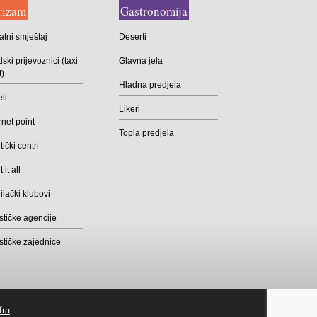
rizam
Gastronomija
atni smještaj
Deserti
ski prijevoznici (taxi
Glavna jela
t)
Hladna predjela
li
Likeri
rnet point
Topla predjela
ički centri
 it all
lački klubovi
stičke agencije
stičke zajednice
fra