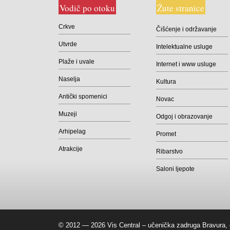
Vodič po otoku
Žute stranice
Crkve
Čišćenje i održavanje
Utvrde
Intelektualne usluge
Plaže i uvale
Internet i www usluge
Naselja
Kultura
Antički spomenici
Novac
Muzeji
Odgoj i obrazovanje
Brodograditelji
Arhipelag
Promet
Drvodjelci
Atrakcije
Ribarstvo
Električari
Krojači
Saloni ljepote
Soboslikari
© 2012 — 2026 Vis Central – učenička zadruga Bravura, 