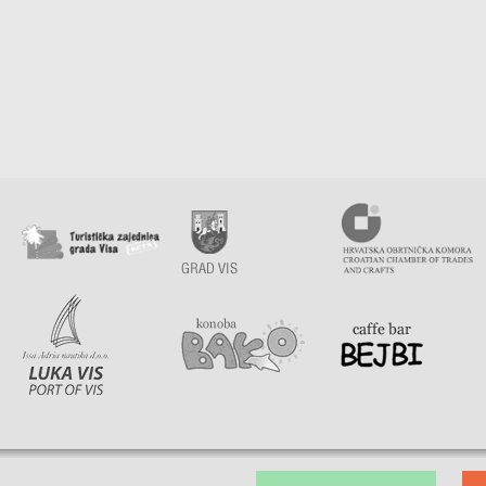
Fotokopiranje
Pizzerie
Građevinskim materijalom
Plažni obje
Informatičke opreme
Restorani
Izrada nakita
Seoska do
Mješovitom robom
Slastičarn
Namještajem
Odjećom i obućom
Optika
Otočni proizvod
Pekarskim proizvodima
Prodaja plina
Repromaterijalom
Riboopreme i nautike
Sportske opreme