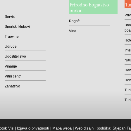
Prirodno bogatstvo
Tu
Suvenirnice
otoka
Trafike
Priv
Servisi
Rogač
Vinoteke
Brod
Sportski klubovi
boa
Vina
Voćem i povrćem
Trgovine
Hote
Zlatarnice
Udruge
Inte
Ugostiteljstvo
Naut
Vinarije
Rent
Vrtni centri
Roni
Zanatstvo
Turi
Turi
otok Vis |
Izjava o privatnosti
|
Mapa weba
| Web dizajn i podrška:
Stjepan Ta