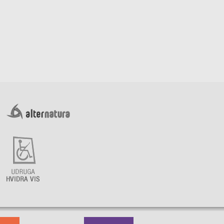
kti
maćinstva
ice