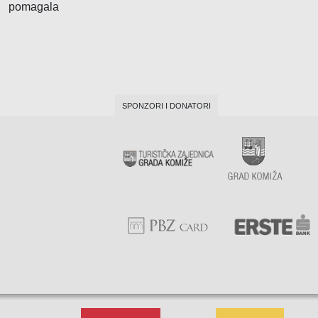
Klima uređaja
pomagala
Kompjutora i opreme
Telekomunikacije
SPONZORI I DONATORI