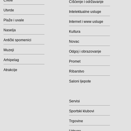
Crkve
Čišćenje i održavanje
Utvrde
Intelektualne usluge
Plaže i uvale
Internet i www usluge
Naselja
Kultura
Antički spomenici
Novac
Muzeji
Odgoj i obrazovanje
Arhipelag
Promet
Atrakcije
Ribarstvo
Saloni ljepote
Servisi
Sportski klubovi
Trgovine