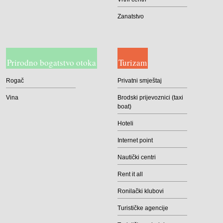
Zanatstvo
Prirodno bogatstvo otoka
Turizam
Rogač
Privatni smještaj
Vina
Brodski prijevoznici (taxi
boat)
Hoteli
Internet point
Nautički centri
Rent it all
Ronilački klubovi
Turističke agencije