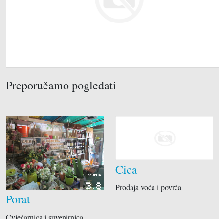
Preporučamo pogledati
Cica
OCJENA
3.8
Prodaja voća i povrća
Porat
Cvjećarnica i suvenirnica