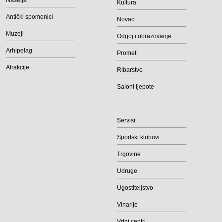
Naselja
Kultura
Antički spomenici
Novac
Muzeji
Odgoj i obrazovanje
Arhipelag
Promet
Atrakcije
Ribarstvo
Saloni ljepote
Servisi
Sportski klubovi
Trgovine
Udruge
Ugostiteljstvo
Vinarije
Vrtni centri