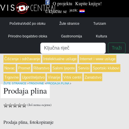
O projektu
Kupite knjigu!
Uključite se
jezik:
Početna
Vodič po otoku
Žute stranice
Turizam
Prirodno bogatstvo otoka
Gastronomija
Kultura
Pretraga
Traži
Čišćenje i održavanje
Intelektualne usluge
Internet i www usluge
Novac
Promet
Ribarstvo
Saloni ljepote
Servisi
Sportski klubovi
Trgovine
Ugostiteljstvo
Vinarije
Vrtni centri
Zanatstvo
›
›
›
ŽUTE STRANICE
TRGOVINE
PRODAJA PLINA
Prodaja plina
(Još nema ocjenu)
Prodaja plina, fotokopiranje