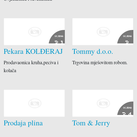
OCJENA
OCJENA
3.1
3
Pekara KOLĐERAJ
Tommy d.o.o.
Prodavaonica kruha,peciva i
Trgovina mješovitom robom.
kolača
OCJENA
3.4
Prodaja plina
Tom & Jerry