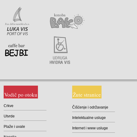
Vodič po otoku
Žute stranice
Crkve
Čišćenje i održavanje
Utvrde
Intelektualne usluge
Plaže i uvale
Internet i www usluge