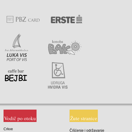
Vodič po otoku
Žute stranice
Crkve
Čišćenje i održavanje