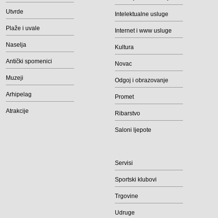
Utvrde
Intelektualne usluge
Plaže i uvale
Internet i www usluge
Naselja
Kultura
Antički spomenici
Novac
Muzeji
Odgoj i obrazovanje
Arhipelag
Promet
Atrakcije
Ribarstvo
Saloni ljepote
Servisi
Sportski klubovi
Trgovine
Udruge