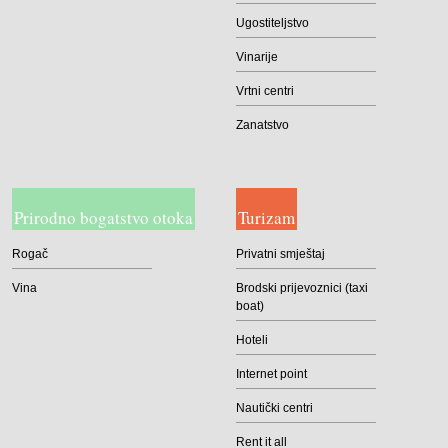
Ugostiteljstvo
Vinarije
Vrtni centri
Zanatstvo
Prirodno bogatstvo otoka
Turizam
Rogač
Privatni smještaj
Vina
Brodski prijevoznici (taxi
boat)
Hoteli
Internet point
Nautički centri
Rent it all