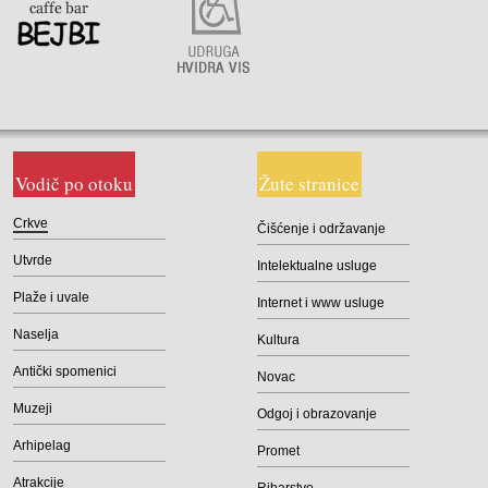
Vodič po otoku
Žute stranice
Crkve
Čišćenje i održavanje
Utvrde
Intelektualne usluge
Plaže i uvale
Internet i www usluge
Naselja
Kultura
Antički spomenici
Novac
Muzeji
Odgoj i obrazovanje
Arhipelag
Promet
Atrakcije
Ribarstvo