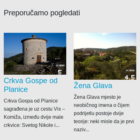
Preporučamo pogledati
OCJENA
5
OCJENA
4.5
Crkva Gospe od
Žena Glava
Planice
Žena Glava mjesto je
Crkva Gospa od Planice
neobičnog imena o čijem
sagrađena je uz cestu Vis –
podrijetlu postoje dvije
Komiža, između dvije male
teorije: neki misle da je prvi
crkvice: Svetog Nikole i...
naziv...