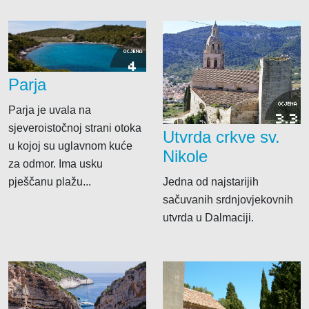
OCJENA
4
Parja
OCJENA
Parja je uvala na
3.3
sjeveroistočnoj strani otoka
Utvrda crkve sv.
u kojoj su uglavnom kuće
Nikole
za odmor. Ima usku
Jedna od najstarijih
pješčanu plažu...
sačuvanih srdnjovjekovnih
utvrda u Dalmaciji.