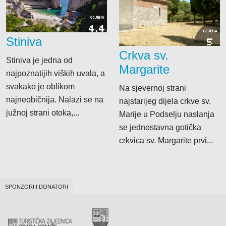
OCJENA
4.4
OCJENA
Stiniva
5
Crkva sv.
Stiniva je jedna od
Margarite
najpoznatijih viških uvala, a
svakako je oblikom
Na sjevernoj strani
najneobičnija. Nalazi se na
najstarijeg dijela crkve sv.
južnoj strani otoka,...
Marije u Podselju naslanja
se jednostavna gotička
crkvica sv. Margarite prvi...
SPONZORI I DONATORI