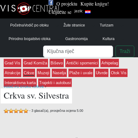
O projektu
Kupite knjigu!
Uključite se
jezik:
Početna
Vodič po otoku
Žute stranice
Turizam
Prirodno bogatstvo otoka
Gastronomija
Kultura
Pretraga
Traži
Grad Vis
Grad Komiža
Biševo
Antički spomenici
Arhipelag
Atrakcije
Crkve
Muzeji
Naselja
Plaže i uvale
Utvrde
Otok Vis
Interaktivna karta
Trajekti i autobusi
›
›
VODIČ PO OTOKU
CRKVE
Crkva sv. Silvestra
-
3
glasač(a), prosječna ocjena
5.00