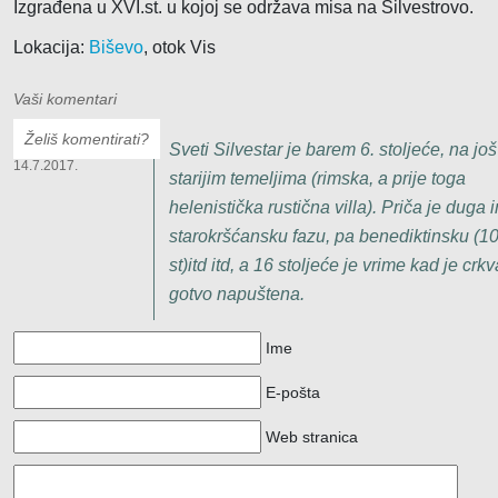
Izgrađena u XVI.st. u kojoj se održava misa na Silvestrovo.
Lokacija:
Biševo
, otok Vis
Vaši komentari
Želiš komentirati?
DINKO RADIC
Sveti Silvestar je barem 6. stoljeće, na još
14.7.2017.
starijim temeljima (rimska, a prije toga
helenistička rustična villa). Priča je duga 
starokršćansku fazu, pa benediktinsku (1
st)itd itd, a 16 stoljeće je vrime kad je crkv
gotvo napuštena.
Ime
E-pošta
Web stranica