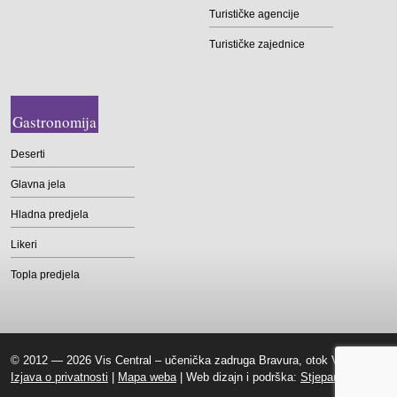
Turističke agencije
Turističke zajednice
Gastronomija
Deserti
Glavna jela
Hladna predjela
Likeri
Topla predjela
© 2012 — 2026 Vis Central – učenička zadruga Bravura, otok Vis |
Izjava o privatnosti
|
Mapa weba
| Web dizajn i podrška:
Stjepan Tafra