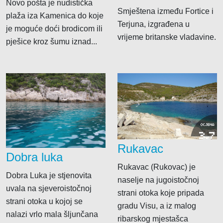
Novo pošta je nudistička
Smještena između Fortice i
plaža iza Kamenica do koje
Terjuna, izgrađena u
je moguće doći brodicom ili
vrijeme britanske vladavine.
pješice kroz šumu iznad...
OCJENA
3.7
Rukavac
Dobra luka
Rukavac (Rukovac) je
Dobra Luka je stjenovita
naselje na jugoistočnoj
uvala na sjeveroistočnoj
strani otoka koje pripada
strani otoka u kojoj se
gradu Visu, a iz malog
nalazi vrlo mala šljunčana
ribarskog mjestašca