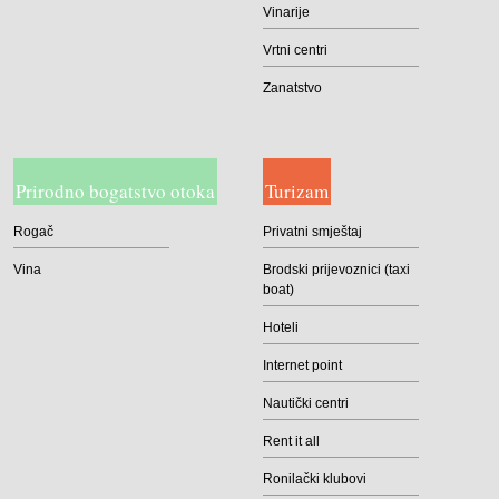
Vinarije
Vrtni centri
Zanatstvo
Prirodno bogatstvo otoka
Turizam
Rogač
Privatni smještaj
Vina
Brodski prijevoznici (taxi
boat)
Hoteli
Internet point
Nautički centri
Rent it all
Ronilački klubovi