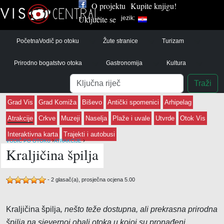
O projektu
Kupite knjigu!
Uključite se
jezik:
Početna
Vodič po otoku
Žute stranice
Turizam
Prirodno bogatstvo otoka
Gastronomija
Kultura
Pretraga
Traži
Grad Vis
Grad Komiža
Biševo
Antički spomenici
Arhipelag
Atrakcije
Crkve
Muzeji
Naselja
Plaže i uvale
Utvrde
Otok Vis
Interaktivna karta
Trajekti i autobusi
›
›
VODIČ PO OTOKU
ATRAKCIJE
Kraljičina špilja
-
2
glasač(a), prosječna ocjena
5.00
Kraljičina špilja
, nešto teže dostupna, ali prekrasna prirodna
špilja
na sjevernoj obali otoka
u kojoj su pronađeni