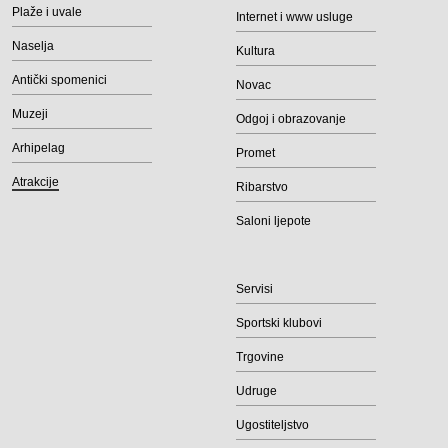
Plaže i uvale
Internet i www usluge
Naselja
Kultura
Antički spomenici
Novac
Muzeji
Odgoj i obrazovanje
Arhipelag
Promet
Atrakcije
Ribarstvo
Saloni ljepote
Servisi
Sportski klubovi
Trgovine
Udruge
Ugostiteljstvo