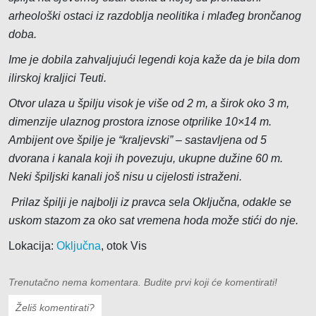
arheološki ostaci iz razdoblja neolitika i mlađeg brončanog
doba.
Ime je dobila zahvaljujući legendi koja kaže da je bila dom
ilirskoj kraljici Teuti.
Otvor ulaza u špilju visok je više od 2 m, a širok oko 3 m,
dimenzije ulaznog prostora iznose otprilike 10×14 m.
Ambijent ove špilje je “kraljevski” – sastavljena od 5
dvorana i kanala koji ih povezuju, ukupne dužine 60 m.
Neki špiljski kanali još nisu u cijelosti istraženi.
Prilaz špilji je najbolji iz pravca sela Oključna, odakle se
uskom stazom za oko sat vremena hoda može stići do nje.
Lokacija:
Oključna
, otok Vis
Trenutačno nema komentara. Budite prvi koji će komentirati!
Želiš komentirati?