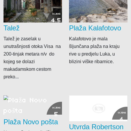
OCJENA
4.5
Talež
Plaža Kalafotovo
Talež je zaselak u
Kalafotovo je mala
unutrašnjosti otoka Visa na
šljunčana plaža na kraju
200-tinjak metara n/v do
rive u predjelu Luka, u
kojeg se dolazi
blizini viške ribarnice.
makadamskom cestom
preko...
OCJENA
5
OCJENA
4
Plaža Novo pošta
Utvrda Robertson