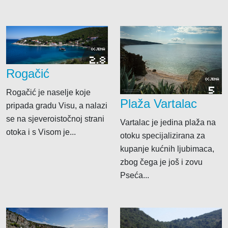
OCJENA
2.8
Rogačić
OCJENA
5
Rogačić je naselje koje
Plaža Vartalac
pripada gradu Visu, a nalazi
se na sjeveroistočnoj strani
Vartalac je jedina plaža na
otoka i s Visom je...
otoku specijalizirana za
kupanje kućnih ljubimaca,
zbog čega je još i zovu
Pseća...