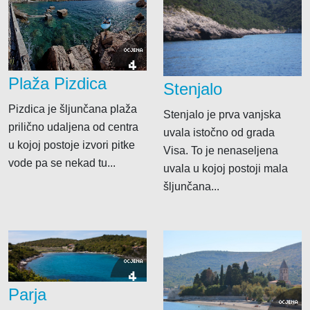
OCJENA
4
Plaža Pizdica
Stenjalo
Pizdica je šljunčana plaža
Stenjalo je prva vanjska
prilično udaljena od centra
uvala istočno od grada
u kojoj postoje izvori pitke
Visa. To je nenaseljena
vode pa se nekad tu...
uvala u kojoj postoji mala
šljunčana...
OCJENA
4
Parja
OCJENA