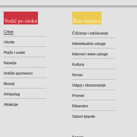
Vodič po otoku
Žute stranice
Crkve
Čišćenje i održavanje
Utvrde
Intelektualne usluge
Plaže i uvale
Internet i www usluge
Naselja
Kultura
Antički spomenici
Novac
Muzeji
Odgoj i obrazovanje
Arhipelag
Promet
Atrakcije
Ribarstvo
Saloni ljepote