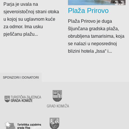
3.3
Parja je uvala na
Plaža Prirovo
sjeveroistočnoj strani otoka
u kojoj su uglavnom kuće
Plaža Prirovo je duga
za odmor. Ima usku
šljunčana gradska plaža,
pješčanu plažu...
obrubljena tamarisima, koja
se nalazi u neposrednoj
blizini hotela „Issa“ i...
SPONZORI I DONATORI