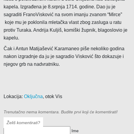
kapela. Izgrađena je 8.srpnja 1714. godine. Dao ju je
sagraditi FranoVisković na svom imanju zvanom “Mirce”
koje mu je poklonila mletačka vlast zbog zasluga u ratu
protiv Turaka. Andrija Kuljiš, komiški župnik, blagoslovio je
kapelu.
Čak i Antun Matijašević Karamaneo piše nekoliko godina
nakon izgradnje da ju je sagradio Visković što dokazuje i
njegov grb na nadvratniku.
Lokacija:
Oključna
, otok Vis
Trenutačno nema komentara. Budite prvi koji će komentirati!
Želiš komentirati?
Ime