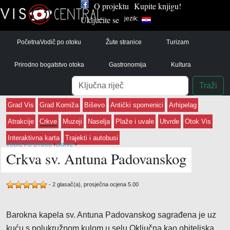
O projektu
Kupite knjigu!
Uključite se
jezik:
Početna
Vodič po otoku
Žute stranice
Turizam
Prirodno bogatstvo otoka
Gastronomija
Kultura
Pretraga
Traži
Grad Vis
Grad Komiža
Biševo
Antički spomenici
Arhipelag
Atrakcije
Crkve
Muzeji
Naselja
Plaže i uvale
Utvrde
Otok Vis
Interaktivna karta
Trajekti i autobusi
›
›
VODIČ PO OTOKU
CRKVE
Crkva sv. Antuna Padovanskog
-
2
glasač(a), prosječna ocjena
5.00
Barokna kapela sv. Antuna Padovanskog sagrađena je uz
kuću s polukružnom kulom u selu Oključna kao obiteljska