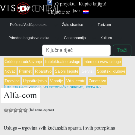
O projektu
Kupite knjigu!
Uključite se
jezik:
Početna
Vodič po otoku
Žute stranice
Turizam
Prirodno bogatstvo otoka
Gastronomija
Kultura
Pretraga
Traži
Čišćenje i održavanje
Intelektualne usluge
Internet i www usluge
Novac
Promet
Ribarstvo
Saloni ljepote
Servisi
Sportski klubovi
Trgovine
Ugostiteljstvo
Vinarije
Vrtni centri
Zanatstvo
›
›
›
ŽUTE STRANICE
SERVISI
ELEKTRONIČKE OPREME, UREĐAJA
Alfa-com
(Još nema ocjenu)
Usluga – trgovina svih kućanskih aparata i svih potrepština