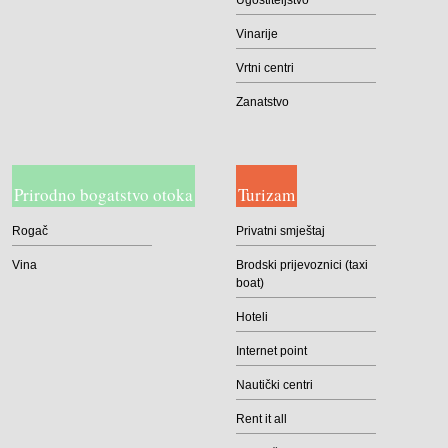
Ugostiteljstvo
Vinarije
Vrtni centri
Zanatstvo
Prirodno bogatstvo otoka
Turizam
Rogač
Privatni smještaj
Vina
Brodski prijevoznici (taxi
boat)
Hoteli
Internet point
Nautički centri
Rent it all