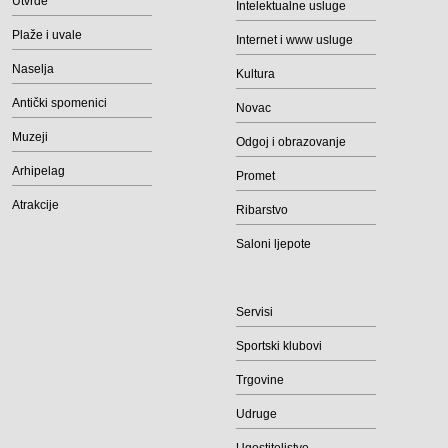
Utvrde
Intelektualne usluge
Plaže i uvale
Internet i www usluge
Naselja
Kultura
Antički spomenici
Novac
Muzeji
Odgoj i obrazovanje
Arhipelag
Promet
Atrakcije
Ribarstvo
Saloni ljepote
Servisi
Sportski klubovi
Trgovine
Udruge