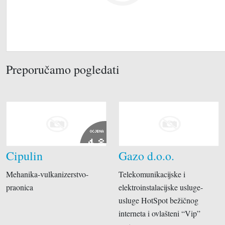
Preporučamo pogledati
OCJENA
4.8
Cipulin
Gazo d.o.o.
Mehanika-vulkanizerstvo-
Telekomunikacijske i
praonica
elektroinstalacijske usluge-
usluge HotSpot bežičnog
interneta i ovlašteni “Vip”