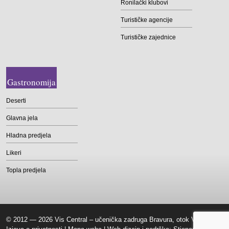
Ronilački klubovi
Turističke agencije
Turističke zajednice
Gastronomija
Deserti
Glavna jela
Hladna predjela
Likeri
Topla predjela
© 2012 — 2026 Vis Central – učenička zadruga Bravura, otok Vis |