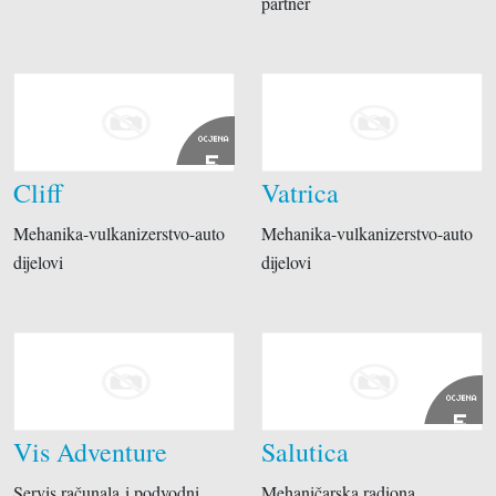
partner
OCJENA
5
Cliff
Vatrica
Mehanika-vulkanizerstvo-auto
Mehanika-vulkanizerstvo-auto
dijelovi
dijelovi
OCJENA
5
Vis Adventure
Salutica
Servis računala i podvodni
Mehaničarska radiona,