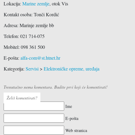
Lokacija:
Marine zemlje
, otok Vis
Kontakt osoba: Tonči Kordić
Adresa:
Marinje zemlje bb
Telefon:
021 714-075
Mobitel: 098 361 500
E-pošta:
alfa-com@st.htnet.hr
Kategorija:
Servisi
>
Elektroničke opreme, uređaja
Trenutačno nema komentara. Budite prvi koji će komentirati!
Želiš komentirati?
Ime
E-pošta
Web stranica