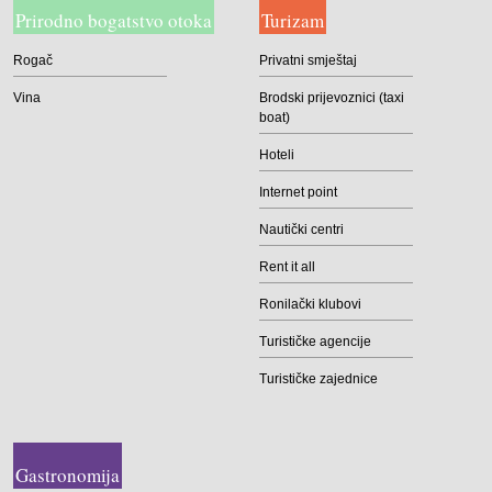
Prirodno bogatstvo otoka
Turizam
Rogač
Privatni smještaj
Vina
Brodski prijevoznici (taxi
boat)
Hoteli
Internet point
Nautički centri
Rent it all
Ronilački klubovi
Turističke agencije
Turističke zajednice
Gastronomija