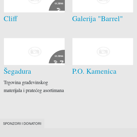
OCJENA
3
Cliff
Galerija "Barrel"
OCJENA
3.7
Šegadura
P.O. Kamenica
Trgovina građevinskog
materijala i pratećeg asortimana
SPONZORI I DONATORI