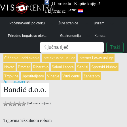
O projektu
Kupite knjigu!
Uključite se
jezik:
Početna
Vodič po otoku
Žute stranice
Turizam
Prirodno bogatstvo otoka
Gastronomija
Kultura
Pretraga
Traži
Čišćenje i održavanje
Intelektualne usluge
Internet i www usluge
Novac
Promet
Ribarstvo
Saloni ljepote
Servisi
Sportski klubovi
Trgovine
Ugostiteljstvo
Vinarije
Vrtni centri
Zanatstvo
›
›
ŽUTE STRANICE
Bandić d.o.o.
(Još nema ocjenu)
Trgovina tekstilnom robom