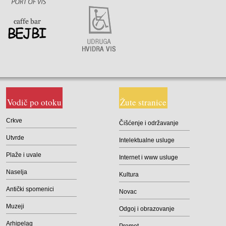
Vodič po otoku
Žute stranice
Crkve
Čišćenje i održavanje
Utvrde
Intelektualne usluge
Plaže i uvale
Internet i www usluge
Naselja
Kultura
Antički spomenici
Novac
Muzeji
Odgoj i obrazovanje
Arhipelag