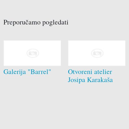
Preporučamo pogledati
Brodograditelji
Galerija "Barrel"
Otvoreni atelier
Drvodjelci
Josipa Karakaša
Električari
Krojači
Soboslikari