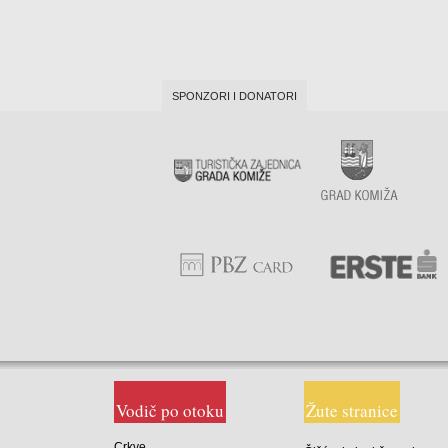
SPONZORI I DONATORI
Vodič po otoku
Žute stranice
Crkve