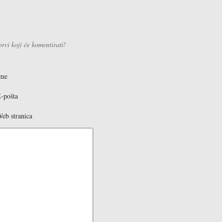
kti
vi koji će komentirati!
maćinstva
ice
Ime
-pošta
eb stranica