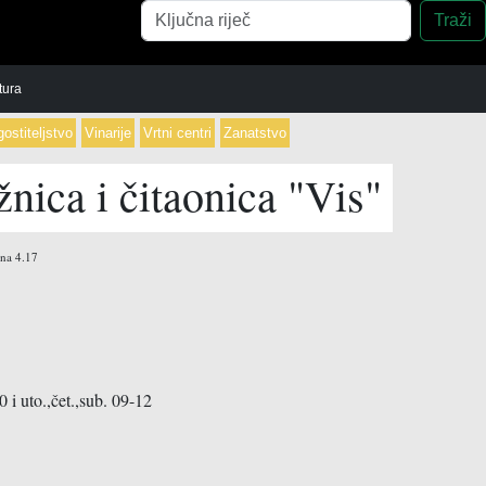
Pretraga
Traži
tura
ostiteljstvo
Vinarije
Vrtni centri
Zanatstvo
nica i čitaonica "Vis"
 postaja
Otkupne stanice
Buffet
a
Ribarnice
Caffe b
ena
4.17
Fast f
Konob
Pizzeri
Plažni 
0 i uto.,čet.,sub. 09-12
vi
Restor
Seoska
Slastič