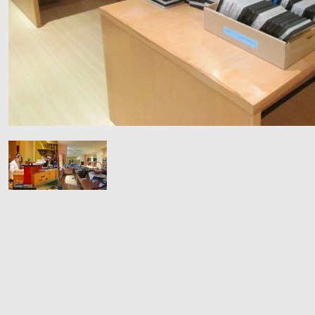
Klima uređaja
Kompjutora i opreme
Telekomunikacije