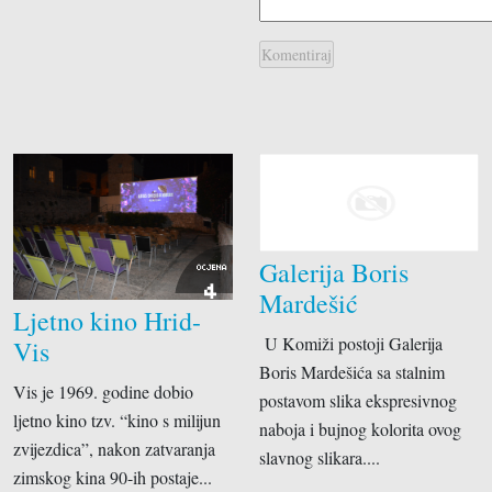
Suvenirnice
Trafike
Vinoteke
Voćem i povrćem
Zlatarnice
Galerija Boris
OCJENA
4
Mardešić
Ljetno kino Hrid-
U Komiži postoji Galerija
Vis
Boris Mardešića sa stalnim
Vis je 1969. godine dobio
postavom slika ekspresivnog
ljetno kino tzv. “kino s milijun
naboja i bujnog kolorita ovog
zvijezdica”, nakon zatvaranja
slavnog slikara....
zimskog kina 90-ih postaje...