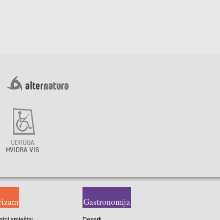
rizam
Gastronomija
atni smještaj
Deserti