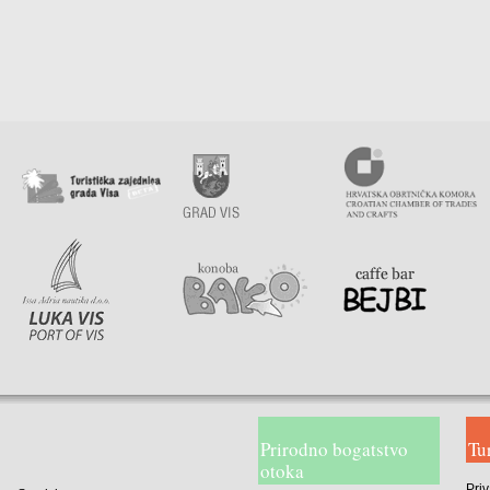
Prirodno bogatstvo
Tu
otoka
Priv