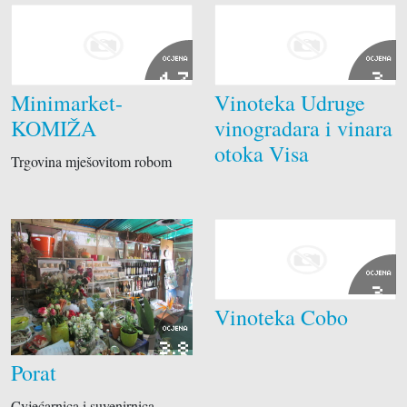
OCJENA
OCJENA
4.7
3
Minimarket-
Vinoteka Udruge
KOMIŽA
vinogradara i vinara
otoka Visa
Trgovina mješovitom robom
OCJENA
3
Vinoteka Cobo
OCJENA
3.8
Porat
Cvjećarnica i suvenirnica