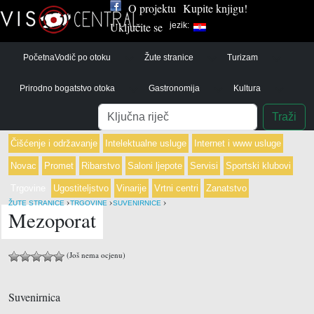
O projektu
Kupite knjigu!
Uključite se
jezik:
Početna
Vodič po otoku
Žute stranice
Turizam
Prirodno bogatstvo otoka
Gastronomija
Kultura
Pretraga
Traži
Čišćenje i održavanje
Intelektualne usluge
Internet i www usluge
Novac
Promet
Ribarstvo
Saloni ljepote
Servisi
Sportski klubovi
Trgovine
Ugostiteljstvo
Vinarije
Vrtni centri
Zanatstvo
›
›
›
ŽUTE STRANICE
TRGOVINE
SUVENIRNICE
Mezoporat
(Još nema ocjenu)
Suvenirnica