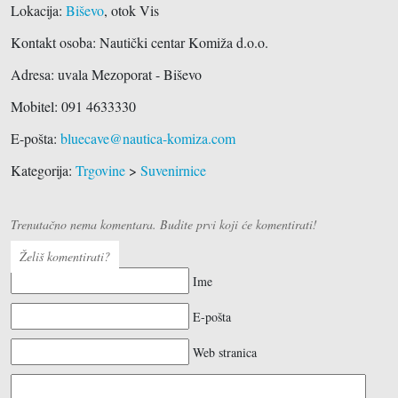
Lokacija:
Biševo
, otok Vis
Kontakt osoba: Nautički centar Komiža d.o.o.
Adresa:
uvala Mezoporat - Biševo
Mobitel: 091 4633330
E-pošta:
bluecave@nautica-komiza.com
Kategorija:
Trgovine
>
Suvenirnice
Trenutačno nema komentara. Budite prvi koji će komentirati!
Želiš komentirati?
Ime
E-pošta
Web stranica