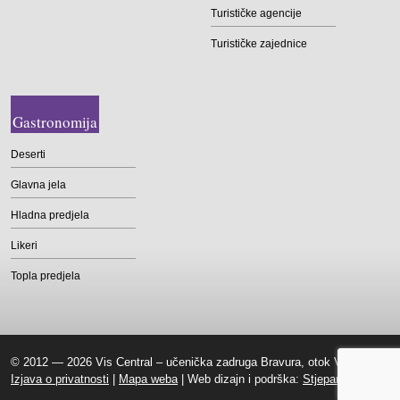
Turističke agencije
Turističke zajednice
Gastronomija
Deserti
Glavna jela
Hladna predjela
Likeri
Topla predjela
© 2012 — 2026 Vis Central – učenička zadruga Bravura, otok Vis |
Izjava o privatnosti
|
Mapa weba
| Web dizajn i podrška:
Stjepan Tafra