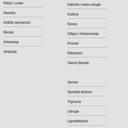
Plaže i uvale
Internet i www usluge
Naselja
Kultura
Antički spomenici
Novac
Muzeji
Odgoj i obrazovanje
Arhipelag
Promet
Atrakcije
Ribarstvo
Saloni ljepote
Servisi
Sportski klubovi
Trgovine
Udruge
Ugostiteljstvo