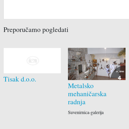
Preporučamo pogledati
OCJENA
Tisak d.o.o.
4
Metalsko
mehaničarska
radnja
Suvenirnica-galerija