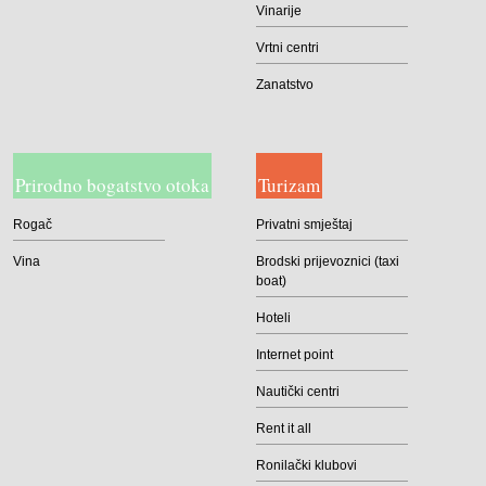
Vinarije
Vrtni centri
Zanatstvo
Prirodno bogatstvo otoka
Turizam
Rogač
Privatni smještaj
Vina
Brodski prijevoznici (taxi
boat)
Hoteli
Internet point
Nautički centri
Rent it all
Ronilački klubovi