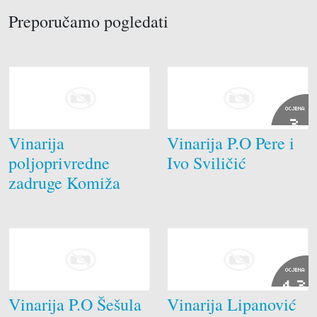
Preporučamo pogledati
OCJENA
3
Vinarija
Vinarija P.O Pere i
poljoprivredne
Ivo Sviličić
zadruge Komiža
OCJENA
4.3
Vinarija P.O Šešula
Vinarija Lipanović