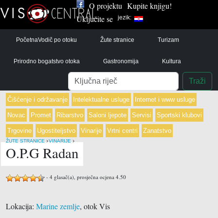
O projektu
Kupite knjigu!
Uključite se
jezik:
Početna
Vodič po otoku
Žute stranice
Turizam
Prirodno bogatstvo otoka
Gastronomija
Kultura
Pretraga
Traži
Čišćenje i održavanje
Intelektualne usluge
Internet i www usluge
Novac
Promet
Ribarstvo
Saloni ljepote
Servisi
Sportski klubovi
Trgovine
Ugostiteljstvo
Vinarije
Vrtni centri
Zanatstvo
›
›
ŽUTE STRANICE
VINARIJE
O.P.G Radan
-
4
glasač(a), prosječna ocjena
4.50
Lokacija:
Marine zemlje
, otok Vis