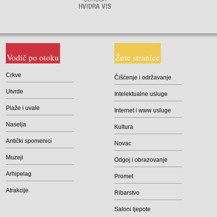
Vodič po otoku
Žute stranice
Crkve
Čišćenje i održavanje
Utvrde
Intelektualne usluge
Plaže i uvale
Internet i www usluge
Naselja
Kultura
Antički spomenici
Novac
Muzeji
Odgoj i obrazovanje
Arhipelag
Promet
Atrakcije
Ribarstvo
Saloni ljepote