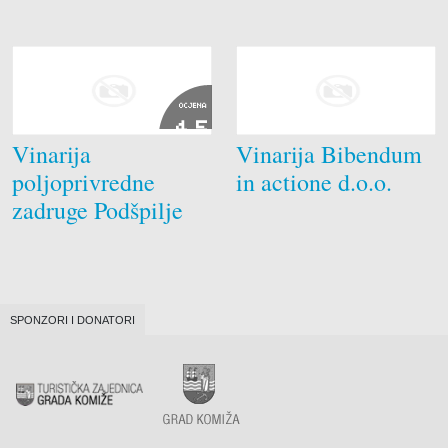
OCJENA
4.5
Vinarija
Vinarija Bibendum
poljoprivredne
in actione d.o.o.
zadruge Podšpilje
SPONZORI I DONATORI