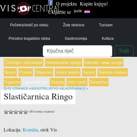
O projektu
Kupite knjigu!
Uključite se
jezik:
Početna
Vodič po otoku
Žute stranice
Turizam
Prirodno bogatstvo otoka
Gastronomija
Kultura
Pretraga
Traži
Čišćenje i održavanje
Intelektualne usluge
Internet i www usluge
Novac
Promet
Ribarstvo
Saloni ljepote
Servisi
Sportski klubovi
Trgovine
Ugostiteljstvo
Vinarije
Vrtni centri
Zanatstvo
›
›
›
ŽUTE STRANICE
UGOSTITELJSTVO
SLASTIČARNICE
Slastičarnica Ringo
(Još nema ocjenu)
Lokacija:
Komiža
, otok Vis