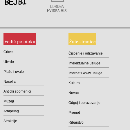
Vodič po otoku
Žute stranice
Crkve
Čišćenje i održavanje
Utvrde
Intelektualne usluge
Plaže i uvale
Internet i www usluge
Naselja
Kultura
Antički spomenici
Novac
Muzeji
Odgoj i obrazovanje
Arhipelag
Promet
Atrakcije
Ribarstvo