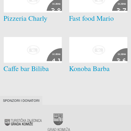
OCJENA
OCJENA
3.8
2.7
Pizzeria Charly
Fast food Mario
OCJENA
OCJENA
4.1
3.6
Caffe bar Biliba
Konoba Barba
SPONZORI I DONATORI