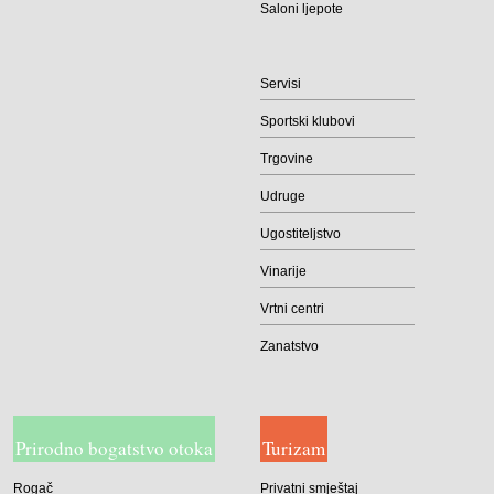
Saloni ljepote
Servisi
Sportski klubovi
Trgovine
Udruge
Ugostiteljstvo
Vinarije
Vrtni centri
Zanatstvo
Prirodno bogatstvo otoka
Turizam
Rogač
Privatni smještaj