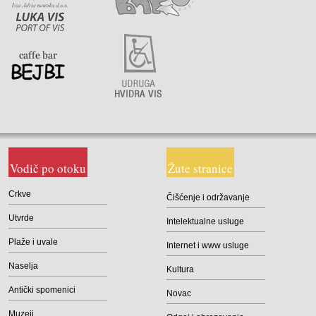
Vodič po otoku
Žute stranice
Crkve
Čišćenje i održavanje
Utvrde
Intelektualne usluge
Plaže i uvale
Internet i www usluge
Naselja
Kultura
Antički spomenici
Novac
Muzeji