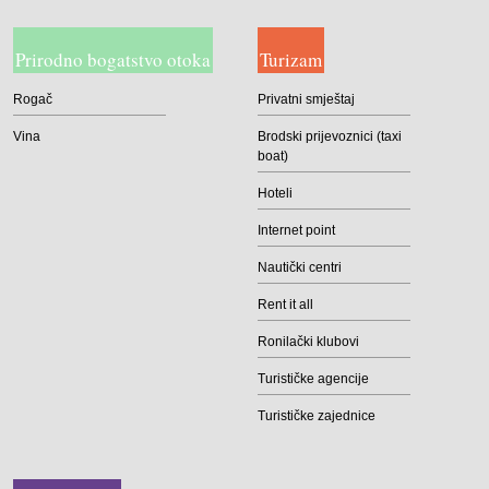
Prirodno bogatstvo otoka
Turizam
Rogač
Privatni smještaj
Vina
Brodski prijevoznici (taxi
boat)
Hoteli
Internet point
Nautički centri
Rent it all
Ronilački klubovi
Turističke agencije
Turističke zajednice