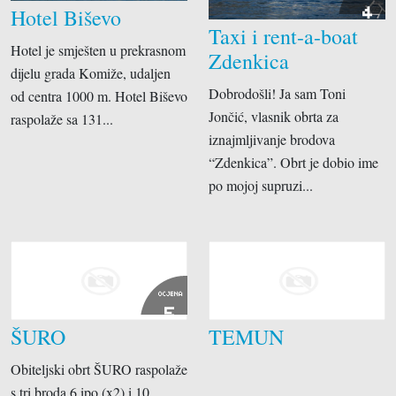
4
Hotel Biševo
Taxi i rent-a-boat
Hotel je smješten u prekrasnom
Zdenkica
dijelu grada Komiže, udaljen
Dobrodošli! Ja sam Toni
od centra 1000 m. Hotel Biševo
Jončić, vlasnik obrta za
raspolaže sa 131...
iznajmljivanje brodova
“Zdenkica”. Obrt je dobio ime
po mojoj supruzi...
OCJENA
5
ŠURO
TEMUN
Obiteljski obrt ŠURO raspolaže
s tri broda 6 ipo (x2) i 10