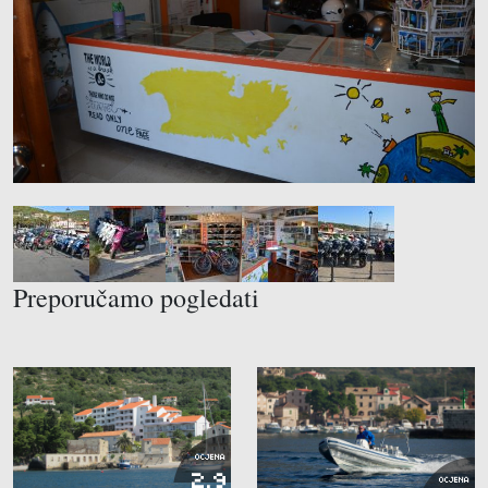
Preporučamo pogledati
OCJENA
2.9
OCJENA