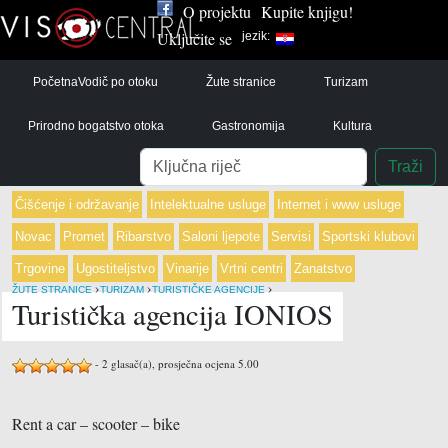
O projektu
Kupite knjigu!
Uključite se
jezik:
Početna
Vodič po otoku
Žute stranice
Turizam
Prirodno bogatstvo otoka
Gastronomija
Kultura
Pretraga
Traži
Čišćenje i održavanje
Intelektualne usluge
Internet i www usluge
Novac
Promet
Ribarstvo
Saloni ljepote
Servisi
Sportski klubovi
Trgovine
Ugostiteljstvo
Vinarije
Vrtni centri
Zanatstvo
›
›
›
ŽUTE STRANICE
TURIZAM
TURISTIČKE AGENCIJE
Turistička agencija IONIOS
-
2
glasač(a), prosječna ocjena
5.00
Rent a car – scooter – bike