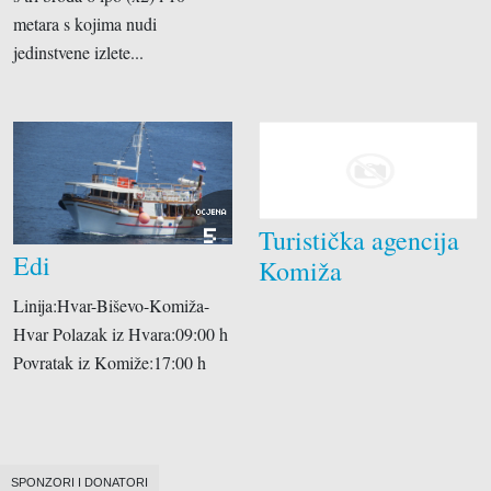
metara s kojima nudi
jedinstvene izlete...
OCJENA
Turistička agencija
5
Edi
Komiža
Linija:Hvar-Biševo-Komiža-
Hvar Polazak iz Hvara:09:00 h
Povratak iz Komiže:17:00 h
SPONZORI I DONATORI