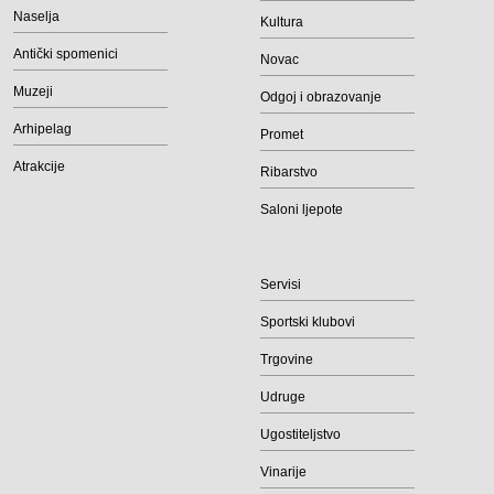
Naselja
Kultura
Antički spomenici
Novac
Muzeji
Odgoj i obrazovanje
Arhipelag
Promet
Atrakcije
Ribarstvo
Saloni ljepote
Servisi
Sportski klubovi
Trgovine
Udruge
Ugostiteljstvo
Vinarije