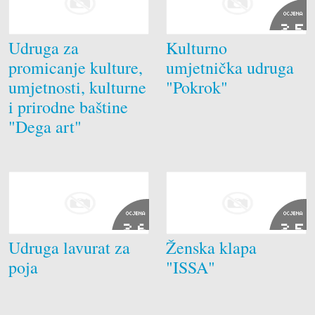
OCJENA
2.5
Udruga za
Kulturno
promicanje kulture,
umjetnička udruga
umjetnosti, kulturne
"Pokrok"
i prirodne baštine
"Dega art"
OCJENA
OCJENA
2.6
2.5
Udruga lavurat za
Ženska klapa
poja
"ISSA"