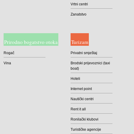
Vrtni centri
Zanatstvo
Prirodno bogatstvo otoka
Turizam
Rogač
Privatni smještaj
Vina
Brodski prijevoznici (taxi
boat)
Hoteli
Internet point
Nautički centri
Rent it all
Ronilački klubovi
Turističke agencije