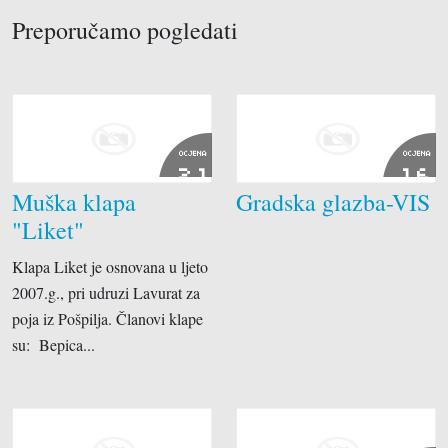
Preporučamo pogledati
OCJENA
OCJENA
2.1
1.6
Muška klapa
Gradska glazba-VIS
"Liket"
Klapa Liket je osnovana u ljeto
2007.g., pri udruzi Lavurat za
poja iz Pošpilja. Članovi klape
su: Bepica...