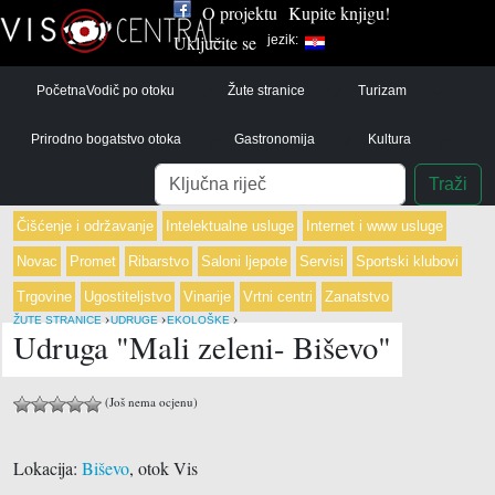
O projektu
Kupite knjigu!
Uključite se
jezik:
Početna
Vodič po otoku
Žute stranice
Turizam
Prirodno bogatstvo otoka
Gastronomija
Kultura
Pretraga
Traži
Čišćenje i održavanje
Intelektualne usluge
Internet i www usluge
Novac
Promet
Ribarstvo
Saloni ljepote
Servisi
Sportski klubovi
Trgovine
Ugostiteljstvo
Vinarije
Vrtni centri
Zanatstvo
›
›
›
ŽUTE STRANICE
UDRUGE
EKOLOŠKE
Udruga "Mali zeleni- Biševo"
(Još nema ocjenu)
Lokacija:
Biševo
, otok Vis