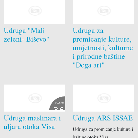
Udruga "Mali
Udruga za
zeleni- Biševo"
promicanje kulture,
umjetnosti, kulturne
i prirodne baštine
"Dega art"
OCJENA
3.6
Udruga maslinara i
Udruga ARS ISSAE
uljara otoka Visa
Udruga za promicanje kulture i
baštine otoka Visa