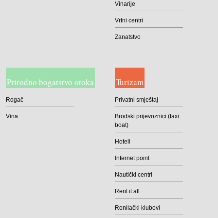
Vinarije
Vrtni centri
Zanatstvo
Prirodno bogatstvo otoka
Turizam
Rogač
Privatni smještaj
Vina
Brodski prijevoznici (taxi
boat)
Hoteli
Internet point
Nautički centri
Rent it all
Ronilački klubovi