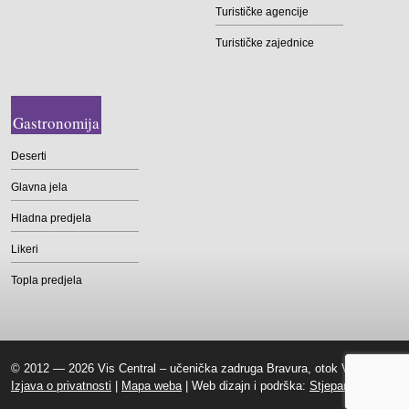
Turističke agencije
Turističke zajednice
Gastronomija
Deserti
Glavna jela
Hladna predjela
Likeri
Topla predjela
© 2012 — 2026 Vis Central – učenička zadruga Bravura, otok Vis |
Izjava o privatnosti
|
Mapa weba
| Web dizajn i podrška:
Stjepan Tafra