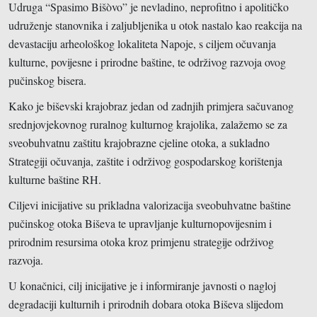
Udruga “Spasimo Bišòvo” je nevladino, neprofitno i apolitičko
udruženje stanovnika i zaljubljenika u otok nastalo kao reakcija na
devastaciju arheološkog lokaliteta Napoje, s ciljem očuvanja
kulturne, povijesne i prirodne baštine, te održivog razvoja ovog
pučinskog bisera.
Kako je biševski krajobraz jedan od zadnjih primjera sačuvanog
srednjovjekovnog ruralnog kulturnog krajolika, zalažemo se za
sveobuhvatnu zaštitu krajobrazne cjeline otoka, a sukladno
Strategiji očuvanja, zaštite i održivog gospodarskog korištenja
kulturne baštine RH.
Ciljevi inicijative su prikladna valorizacija sveobuhvatne baštine
pučinskog otoka Biševa te upravljanje kulturnopovijesnim i
prirodnim resursima otoka kroz primjenu strategije održivog
razvoja.
U konačnici, cilj inicijative je i informiranje javnosti o nagloj
degradaciji kulturnih i prirodnih dobara otoka Biševa slijedom