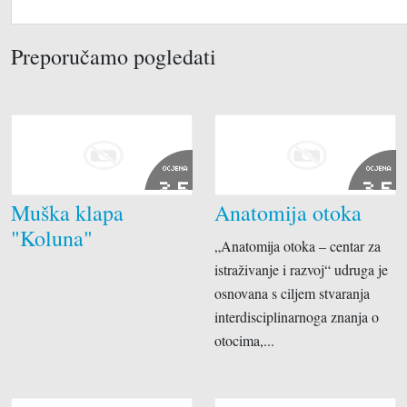
Preporučamo pogledati
OCJENA
OCJENA
2.5
3.5
Muška klapa
Anatomija otoka
"Koluna"
„Anatomija otoka – centar za
istraživanje i razvoj“ udruga je
osnovana s ciljem stvaranja
interdisciplinarnoga znanja o
otocima,...