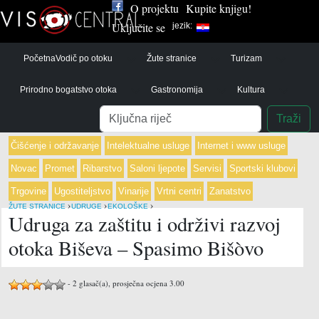
O projektu
Kupite knjigu!
Uključite se
jezik:
Početna
Vodič po otoku
Žute stranice
Turizam
Prirodno bogatstvo otoka
Gastronomija
Kultura
Pretraga
Traži
Čišćenje i održavanje
Intelektualne usluge
Internet i www usluge
Novac
Promet
Ribarstvo
Saloni ljepote
Servisi
Sportski klubovi
Trgovine
Ugostiteljstvo
Vinarije
Vrtni centri
Zanatstvo
›
›
›
ŽUTE STRANICE
UDRUGE
EKOLOŠKE
Udruga za zaštitu i održivi razvoj
otoka Biševa – Spasimo Bišòvo
-
2
glasač(a), prosječna ocjena
3.00