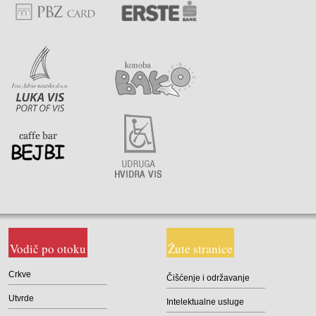
Vodič po otoku
Žute stranice
Crkve
Čišćenje i održavanje
Utvrde
Intelektualne usluge