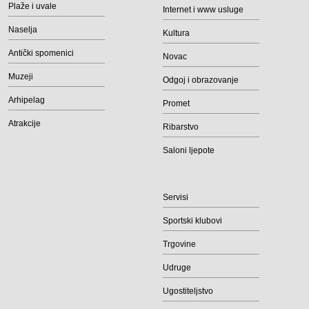
Plaže i uvale
Internet i www usluge
Naselja
Kultura
Antički spomenici
Novac
Muzeji
Odgoj i obrazovanje
Arhipelag
Promet
Atrakcije
Ribarstvo
Saloni ljepote
Servisi
Sportski klubovi
Trgovine
Udruge
Ugostiteljstvo