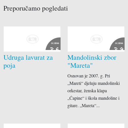
Preporučamo pogledati
OCJENA
OCJENA
2.6
3.9
Udruga lavurat za
Mandolinski zbor
poja
"Mareta"
Osnovan je 2007. g. Pri
„Mareti“ djeluju mandolinski
orkestar, ženska klapa
„Ćapine“ i škola mandoline i
gitare. „Mareta“...