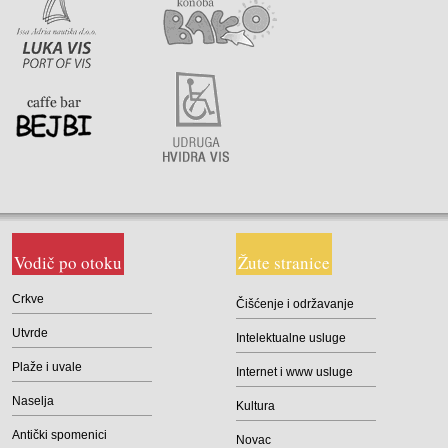
Vodič po otoku
Žute stranice
Crkve
Čišćenje i održavanje
Utvrde
Intelektualne usluge
Plaže i uvale
Internet i www usluge
Naselja
Kultura
Antički spomenici
Novac