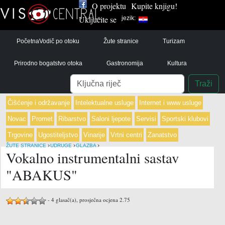
O projektu
Kupite knjigu!
Uključite se
jezik:
Početna
Vodič po otoku
Žute stranice
Turizam
Prirodno bogatstvo otoka
Gastronomija
Kultura
Pretraga
Traži
Čišćenje i održavanje
Intelektualne usluge
Internet i www usluge
Novac
Promet
Ribarstvo
Saloni ljepote
Servisi
Sportski klubovi
Trgovine
Ugostiteljstvo
Vinarije
Vrtni centri
Zanatstvo
›
›
›
ŽUTE STRANICE
UDRUGE
GLAZBA
Vokalno instrumentalni sastav
"ABAKUS"
-
4
glasač(a), prosječna ocjena
2.75