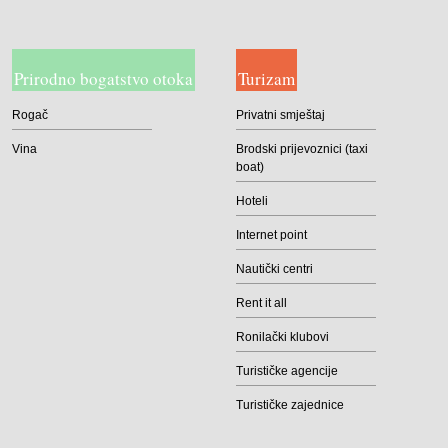
Prirodno bogatstvo otoka
Turizam
Rogač
Privatni smještaj
Vina
Brodski prijevoznici (taxi
boat)
Hoteli
Internet point
Nautički centri
Rent it all
Ronilački klubovi
Turističke agencije
Turističke zajednice