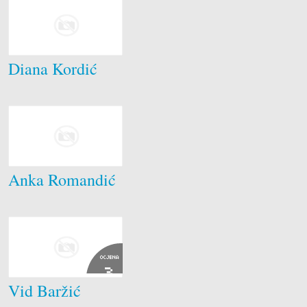
Diana Kordić
Anka Romandić
OCJENA
3
Vid Baržić