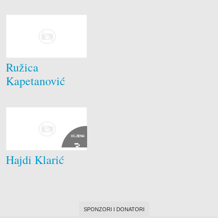
Ružica
Kapetanović
OCJENA
3
Hajdi Klarić
SPONZORI I DONATORI