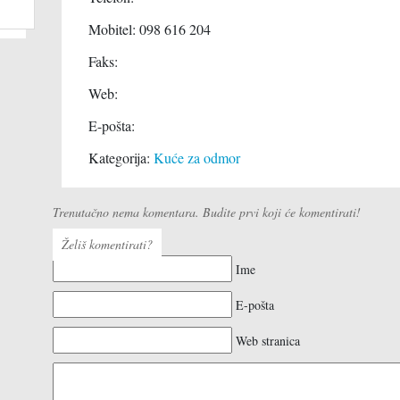
Fotokopiranje
Pizzerie
Mobitel: 098 616 204
Građevinskim materijalom
Plažni obje
Faks:
Informatičke opreme
Restorani
Web:
Izrada nakita
Seoska do
E-pošta:
Mješovitom robom
Slastičarn
Kategorija:
Kuće za odmor
Namještajem
Odjećom i obućom
Trenutačno nema komentara. Budite prvi koji će komentirati!
Optika
Želiš komentirati?
Otočni proizvod
Ime
Pekarskim proizvodima
Prodaja plina
E-pošta
Repromaterijalom
Web stranica
Riboopreme i nautike
Sportske opreme