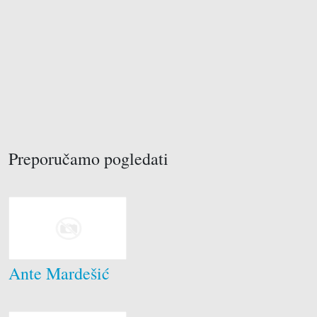
Preporučamo pogledati
Brodograditelji
Drvodjelci
Električari
Krojači
Soboslikari
Ante Mardešić