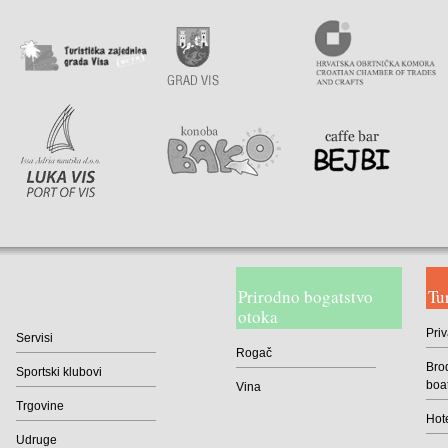
Prirodno bogatstvo
Tu
otoka
Priv
Servisi
Rogač
Brod
Sportski klubovi
boa
Vina
Trgovine
Hote
Udruge