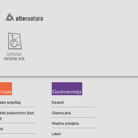
rizam
Gastronomija
atni smještaj
Deserti
ski prijevoznici (taxi
Glavna jela
t)
Hladna predjela
li
Likeri