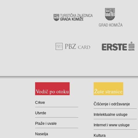
Vodič po otoku
Žute stranice
Crkve
Čišćenje i održavanje
Utvrde
Intelektualne usluge
Plaže i uvale
Internet i www usluge
Naselja
Kultura