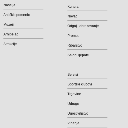
Naselja
Kultura
Antički spomenici
Novac
Muzeji
Odgoj i obrazovanje
Arhipelag
Promet
Atrakcije
Ribarstvo
Saloni ljepote
Servisi
Sportski klubovi
Trgovine
Udruge
Ugostiteljstvo
Vinarije