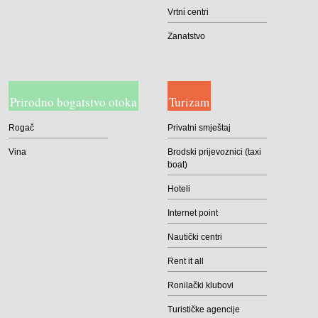
Vrtni centri
Zanatstvo
Prirodno bogatstvo otoka
Turizam
Rogač
Privatni smještaj
Vina
Brodski prijevoznici (taxi
boat)
Hoteli
Internet point
Nautički centri
Rent it all
Ronilački klubovi
Turističke agencije