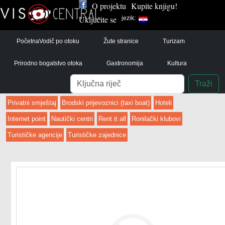
O projektu
Kupite knjigu!
Uključite se
jezik:
Početna
Vodič po otoku
Žute stranice
Turizam
Prirodno bogatstvo otoka
Gastronomija
Kultura
Pretraga
Traži
Privatni smještaj
Brodski prijevoznici (taxi boat)
Hoteli
Internet point
Nautički centri
Rent it all
Ronilački klubovi
Turističke agencije
Turističke zajednice