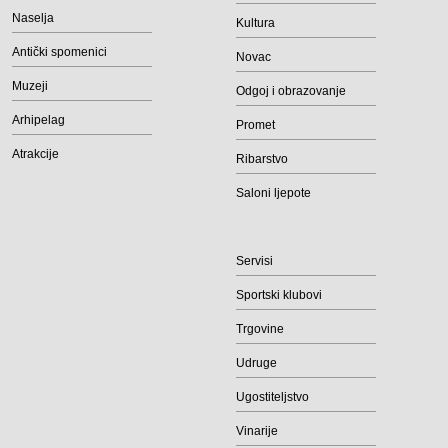
Naselja
Kultura
Antički spomenici
Novac
Muzeji
Odgoj i obrazovanje
Arhipelag
Promet
Atrakcije
Ribarstvo
Saloni ljepote
Servisi
Sportski klubovi
Trgovine
Udruge
Ugostiteljstvo
Vinarije