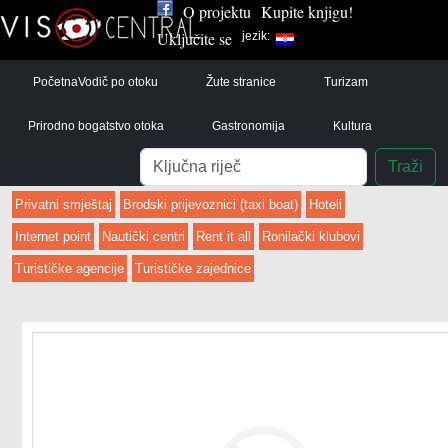
O projektu
Kupite knjigu!
Uključite se
jezik:
Početna
Vodič po otoku
Žute stranice
Turizam
Prirodno bogatstvo otoka
Gastronomija
Kultura
Pretraga
Traži
Privatni smještaj
Brodski prijevoznici (taxi boat)
Hoteli
Internet point
Nautički centri
Rent it all
Ronilački klubovi
Turističke agencije
Turističke zajednice