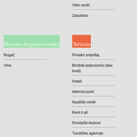
Vrtni centri
Zanatstvo
Prirodno bogatstvo otoka
Turizam
Rogač
Privatni smještaj
Vina
Brodski prijevoznici (taxi
boat)
Hoteli
Internet point
Nautički centri
Rent it all
Ronilački klubovi
Turističke agencije