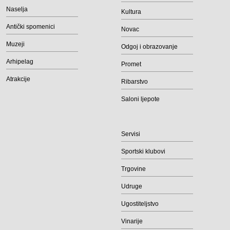
Naselja
Kultura
Antički spomenici
Novac
Muzeji
Odgoj i obrazovanje
Arhipelag
Promet
Atrakcije
Ribarstvo
Saloni ljepote
Servisi
Sportski klubovi
Trgovine
Udruge
Ugostiteljstvo
Vinarije