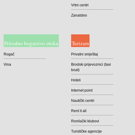
Vrtni centri
Zanatstvo
Prirodno bogatstvo otoka
Turizam
Rogač
Privatni smještaj
Vina
Brodski prijevoznici (taxi
boat)
Hoteli
Internet point
Nautički centri
Rent it all
Ronilački klubovi
Turističke agencije