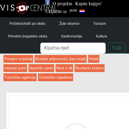
O projektu
Kupite knjigu!
Uključite se
jezik:
Početna
Vodič po otoku
Žute stranice
Turizam
Prirodno bogatstvo otoka
Gastronomija
Kultura
Pretraga
Traži
Privatni smještaj
Brodski prijevoznici (taxi boat)
Hoteli
Internet point
Nautički centri
Rent it all
Ronilački klubovi
Turističke agencije
Turističke zajednice