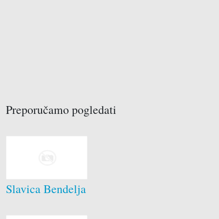
Preporučamo pogledati
Brodograditelji
Drvodjelci
Električari
Krojači
Soboslikari
Slavica Bendelja