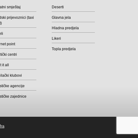
atni smještaj
Deserti
ski prijevoznici (taxi
Glavna jela
t)
Hladna predjela
li
Likeri
rnet point
Topla predjela
ički centri
 it all
lački klubovi
stičke agencije
stičke zajednice
fra