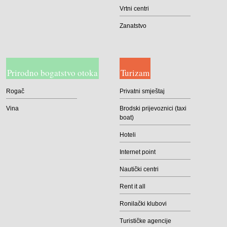
Vrtni centri
Zanatstvo
Prirodno bogatstvo otoka
Turizam
Rogač
Privatni smještaj
Vina
Brodski prijevoznici (taxi
boat)
Hoteli
Internet point
Nautički centri
Rent it all
Ronilački klubovi
Turističke agencije