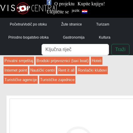
O projektu
Kupite knjigu!
Uključite se
jezik:
Početna
Vodič po otoku
Žute stranice
Turizam
Prirodno bogatstvo otoka
Gastronomija
Kultura
Pretraga
Traži
Privatni smještaj
Brodski prijevoznici (taxi boat)
Hoteli
Internet point
Nautički centri
Rent it all
Ronilački klubovi
Turističke agencije
Turističke zajednice