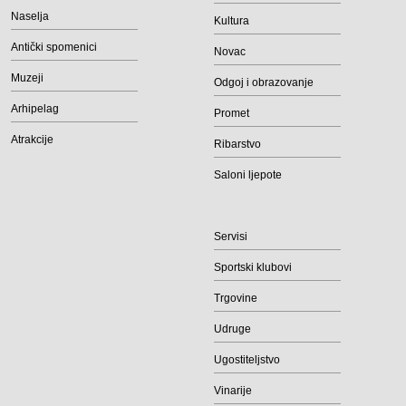
Naselja
Kultura
Antički spomenici
Novac
Muzeji
Odgoj i obrazovanje
Arhipelag
Promet
Atrakcije
Ribarstvo
Saloni ljepote
Servisi
Sportski klubovi
Trgovine
Udruge
Ugostiteljstvo
Vinarije