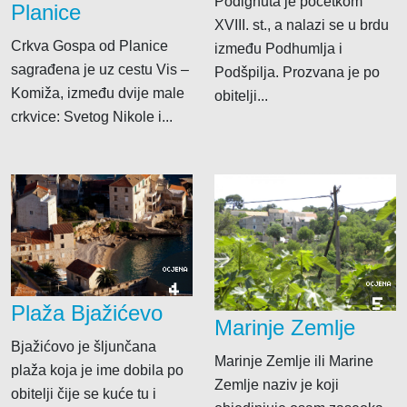
Podignuta je početkom
Planice
XVIII. st., a nalazi se u brdu
Crkva Gospa od Planice
između Podhumlja i
sagrađena je uz cestu Vis –
Podšpilja. Prozvana je po
Komiža, između dvije male
obitelji...
crkvice: Svetog Nikole i...
OCJENA
4
OCJENA
5
Plaža Bjažićevo
Marinje Zemlje
Bjažićovo je šljunčana
Marinje Zemlje ili Marine
plaža koja je ime dobila po
Zemlje naziv je koji
obitelji čije se kuće tu i