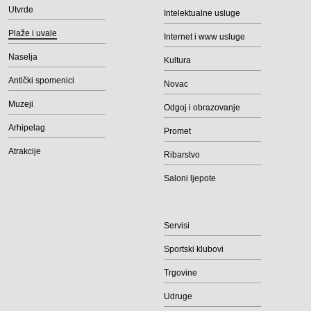
Utvrde
Intelektualne usluge
Plaže i uvale
Internet i www usluge
Naselja
Kultura
Antički spomenici
Novac
Muzeji
Odgoj i obrazovanje
Arhipelag
Promet
Atrakcije
Ribarstvo
Saloni ljepote
Servisi
Sportski klubovi
Trgovine
Udruge