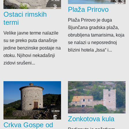
3.3
OCJENA
3
Plaža Prirovo
Ostaci rimskih
Plaža Prirovo je duga
termi
šljunčana gradska plaža,
Velike javne terme nalazile
obrubljena tamarisima, koja
su se preko puta današnje
se nalazi u neposrednoj
jedine benzinske postaje na
blizini hotela „Issa“ i...
otoku. Njihovi nekadašnji
zidovi srušeni...
OCJENA
5
Zonkotova kula
Crkva Gospe od