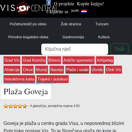
O projektu
Kupite knjigu!
Uključite se
jezik:
Početna
Vodič po otoku
Žute stranice
Turizam
Prirodno bogatstvo otoka
Gastronomija
Kultura
Pretraga
Traži
Grad Vis
Grad Komiža
Biševo
Antički spomenici
Arhipelag
Atrakcije
Crkve
Muzeji
Naselja
Plaže i uvale
Utvrde
Otok Vis
Interaktivna karta
Trajekti i autobusi
›
›
VODIČ PO OTOKU
PLAŽE I UVALE
Plaža Goveja
-
4
glasač(a), prosječna ocjena
4.50
Goveja je plaža u centru grada Visa, u neposrednoj blizini
Policijske postaje Vis. To je šljunčana plaža do koje je