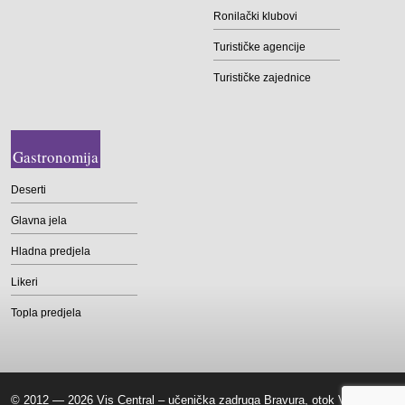
Ronilački klubovi
Turističke agencije
Turističke zajednice
Gastronomija
Deserti
Glavna jela
Hladna predjela
Likeri
Topla predjela
© 2012 — 2026 Vis Central – učenička zadruga Bravura, otok Vis |