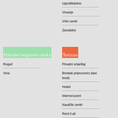
Ugostiteljstvo
Vinarije
Vrtni centri
Zanatstvo
Prirodno bogatstvo otoka
Turizam
Rogač
Privatni smještaj
Vina
Brodski prijevoznici (taxi
boat)
Hoteli
Internet point
Nautički centri
Rent it all