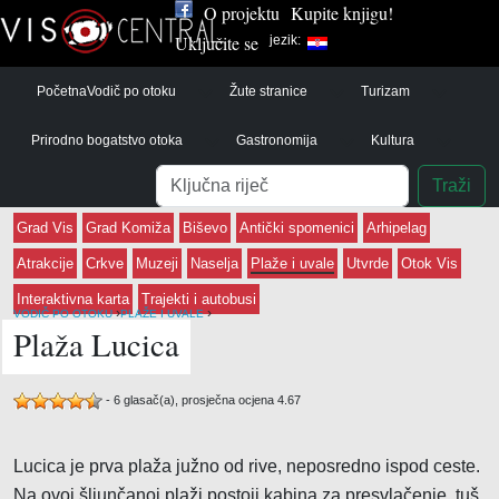
O projektu
Kupite knjigu!
Uključite se
jezik:
Početna
Vodič po otoku
Žute stranice
Turizam
Prirodno bogatstvo otoka
Gastronomija
Kultura
Pretraga
Traži
Grad Vis
Grad Komiža
Biševo
Antički spomenici
Arhipelag
Atrakcije
Crkve
Muzeji
Naselja
Plaže i uvale
Utvrde
Otok Vis
Interaktivna karta
Trajekti i autobusi
›
›
VODIČ PO OTOKU
PLAŽE I UVALE
Plaža Lucica
-
6
glasač(a), prosječna ocjena
4.67
Lucica je prva plaža južno od rive, neposredno ispod ceste.
Na ovoj šljunčanoj plaži postoji kabina za presvlačenje, tuš