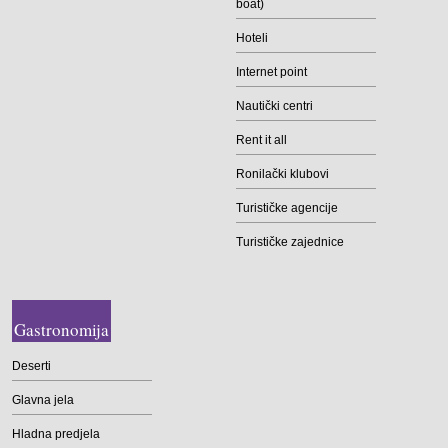
boat)
Hoteli
Internet point
Nautički centri
Rent it all
Ronilački klubovi
Turističke agencije
Turističke zajednice
Gastronomija
Deserti
Glavna jela
Hladna predjela