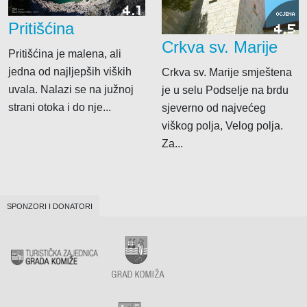
4.1
OCJENA
Pritišćina
4.5
Crkva sv. Marije
Pritišćina je malena, ali
jedna od najljepših viških
Crkva sv. Marije smještena
uvala. Nalazi se na južnoj
je u selu Podselje na brdu
strani otoka i do nje...
sjeverno od najvećeg
viškog polja, Velog polja.
Za...
SPONZORI I DONATORI