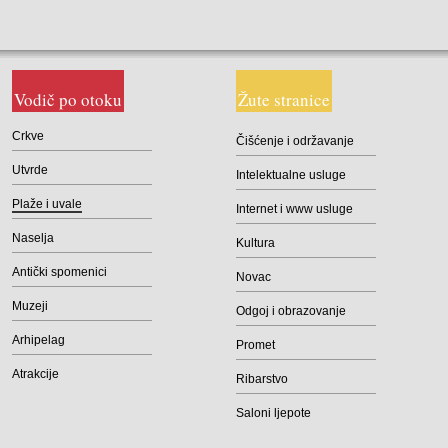
Vodič po otoku
Žute stranice
Crkve
Čišćenje i održavanje
Utvrde
Intelektualne usluge
Plaže i uvale
Internet i www usluge
Naselja
Kultura
Antički spomenici
Novac
Muzeji
Odgoj i obrazovanje
Arhipelag
Promet
Atrakcije
Ribarstvo
Saloni ljepote