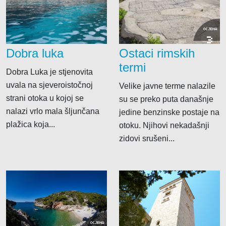
OCJENA
3
Dobra luka
Ostaci rimskih
termi
Dobra Luka je stjenovita
uvala na sjeveroistočnoj
Velike javne terme nalazile
strani otoka u kojoj se
su se preko puta današnje
nalazi vrlo mala šljunčana
jedine benzinske postaje na
plažica koja...
otoku. Njihovi nekadašnji
zidovi srušeni...
OCJENA