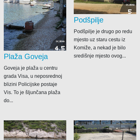
OCJENA
5
Podšpilje
Podšpilje je drugo po redu
mjesto uz staru cestu iz
OCJENA
4.5
Komiže, a nekad je bilo
Plaža Goveja
središnje mjesto ovog...
Goveja je plaža u centru
grada Visa, u neposrednoj
blizini Policijske postaje
Vis. To je šljunčana plaža
do...