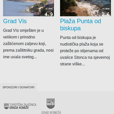
OCJENA
OCJENA
4.9
3.6
Grad Vis
Plaža Punta od
biskupa
Grad Vis smješten je u
velikom i prirodno
Punta od biskupa je
zaštićenom zaljevu koji,
nudistička plaža koja se
prema zaštitniku grada, nosi
proteže po stijenama od
ime uvala svetog...
uvalice Stonca na sjevernoj
strane viške...
SPONZORI I DONATORI