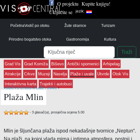
O projektu
Kupite knjigu!
Uključite se
jezik:
Početna
Vodič po otoku
Žute stranice
Turizam
Prirodno bogatstvo otoka
Gastronomija
Kultura
Pretraga
Traži
Grad Vis
Grad Komiža
Biševo
Antički spomenici
Arhipelag
Atrakcije
Crkve
Muzeji
Naselja
Plaže i uvale
Utvrde
Otok Vis
Interaktivna karta
Trajekti i autobusi
›
›
VODIČ PO OTOKU
PLAŽE I UVALE
Plaža Mlin
-
3
glasač(a), prosječna ocjena
5.00
Mlin je šljunčana plaža ispod nekadašnje tvornice „Neptun“.
Na plaži, na kojoj vlada mirna i intimna atmosfera, postoji i