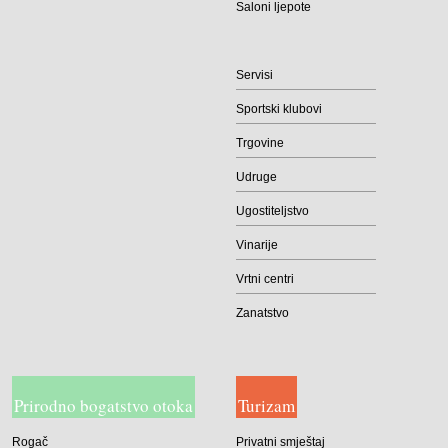
Saloni ljepote
Servisi
Sportski klubovi
Trgovine
Udruge
Ugostiteljstvo
Vinarije
Vrtni centri
Zanatstvo
Prirodno bogatstvo otoka
Turizam
Rogač
Privatni smještaj