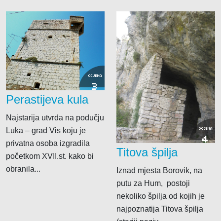
OCJENA
3
Perastijeva kula
Najstarija utvrda na podučju
Luka – grad Vis koju je
OCJENA
4
privatna osoba izgradila
Titova špilja
početkom XVII.st. kako bi
obranila...
Iznad mjesta Borovik, na
putu za Hum, postoji
nekoliko špilja od kojih je
najpoznatija Titova špilja