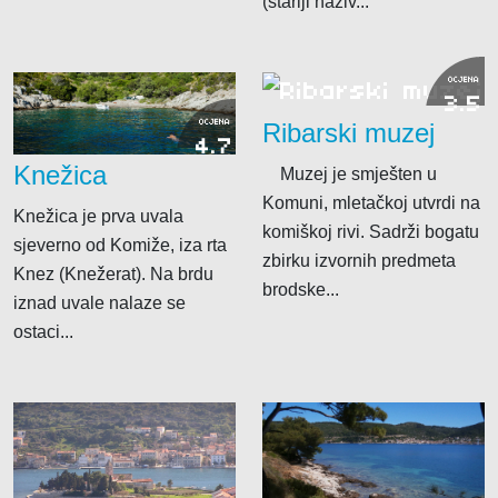
(stariji naziv...
OCJENA
3.5
Ribarski muzej
OCJENA
4.7
Knežica
Muzej je smješten u
Komuni, mletačkoj utvrdi na
Knežica je prva uvala
komiškoj rivi. Sadrži bogatu
sjeverno od Komiže, iza rta
zbirku izvornih predmeta
Knez (Knežerat). Na brdu
brodske...
iznad uvale nalaze se
ostaci...