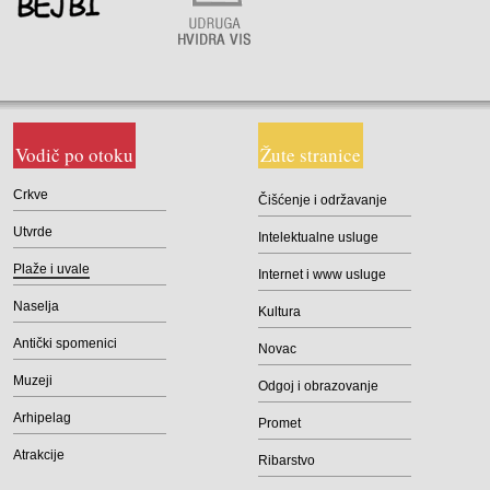
Vodič po otoku
Žute stranice
Crkve
Čišćenje i održavanje
Utvrde
Intelektualne usluge
Plaže i uvale
Internet i www usluge
Naselja
Kultura
Antički spomenici
Novac
Muzeji
Odgoj i obrazovanje
Arhipelag
Promet
Atrakcije
Ribarstvo