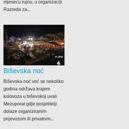
mjesecu rujnu, u organizaciji
Razreda za...
OCJENA
4
Biševska noć
Biševska noć već se nekoliko
godina održava krajem
kolovoza u biševskoj uvali
Mezuporat gdje posjetitelji
dolaze organiziranim
prijevozom ili privatnim...