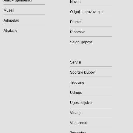
Antički spomenici
Novac
Muzeji
Odgoj i obrazovanje
Arhipelag
Promet
Atrakcije
Ribarstvo
Saloni ljepote
Servisi
Sportski klubovi
Trgovine
Udruge
Ugostiteljstvo
Vinarije
Vrtni centri
Zanatstvo