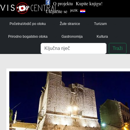
O projektu
Kupite knjigu!
Uključite se
jezik:
Početna
Vodič po otoku
Žute stranice
Turizam
Prirodno bogatstvo otoka
Gastronomija
Kultura
Pretraga
Traži