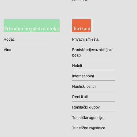
Prirodno bogatstvo otoka
Turizam
Rogač
Privatni smještaj
Vina
Brodski prijevoznici (taxi
boat)
Hoteli
Internet point
Nautički centri
Rent it all
Ronilački klubovi
Turističke agencije
Turističke zajednice