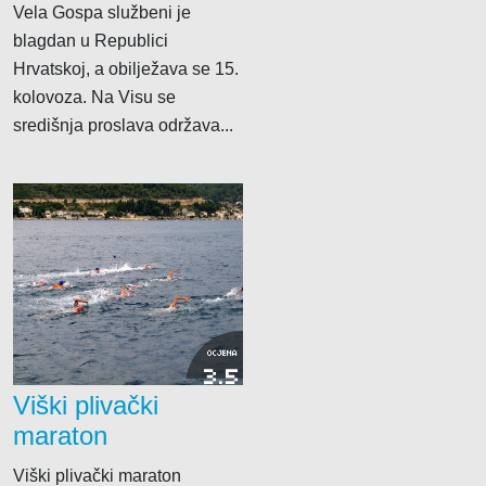
Vela Gospa službeni je
blagdan u Republici
Hrvatskoj, a obilježava se 15.
kolovoza. Na Visu se
središnja proslava održava...
OCJENA
3.5
Viški plivački
maraton
Viški plivački maraton