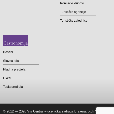
Ronilački klubovi
Turističke agencije
Turističke zajednice
Gastronomija
Deserti
Glavna jela
Hladna predjela
Likeri
Topla predjela
© 2012 — 2026 Vis Central – učenička zadruga Bravura, otok Vis |