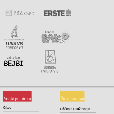
Vodič po otoku
Žute stranice
Crkve
Čišćenje i održavanje