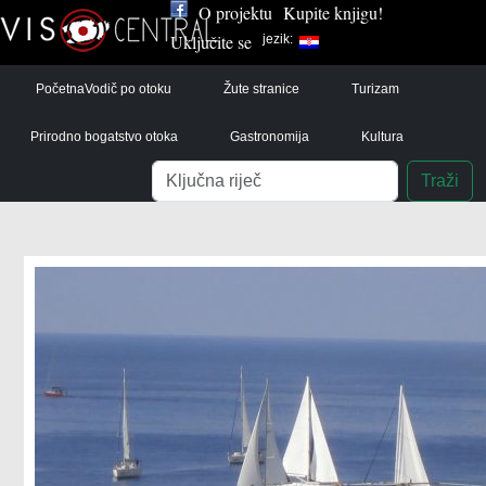
O projektu
Kupite knjigu!
Uključite se
jezik:
Početna
Vodič po otoku
Žute stranice
Turizam
Prirodno bogatstvo otoka
Gastronomija
Kultura
Pretraga
Traži