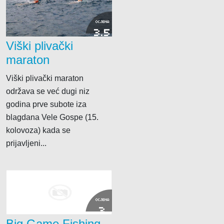
OCJENA
3.5
Viški plivački
maraton
Viški plivački maraton
održava se već dugi niz
godina prve subote iza
blagdana Vele Gospe (15.
kolovoza) kada se
prijavljeni...
OCJENA
3
Big Game Fishing