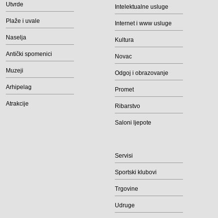
Utvrde
Intelektualne usluge
Plaže i uvale
Internet i www usluge
Naselja
Kultura
Antički spomenici
Novac
Muzeji
Odgoj i obrazovanje
Arhipelag
Promet
Atrakcije
Ribarstvo
Saloni ljepote
Servisi
Sportski klubovi
Trgovine
Udruge