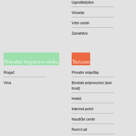
Ugostiteljstvo
Vinarije
Vrtni centri
Zanatstvo
Prirodno bogatstvo otoka
Turizam
Rogač
Privatni smještaj
Vina
Brodski prijevoznici (taxi
boat)
Hoteli
Internet point
Nautički centri
Rent it all