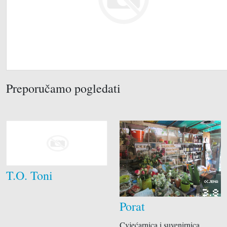
Preporučamo pogledati
T.O. Toni
OCJENA
3.8
Porat
Cvjećarnica i suvenirnica