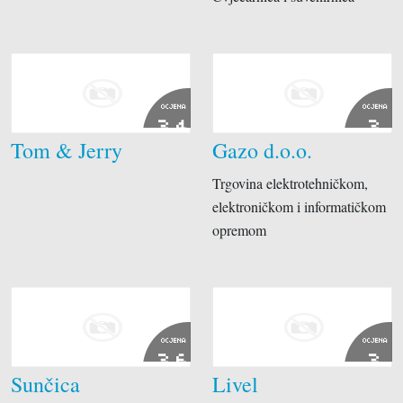
OCJENA
OCJENA
3.4
3
Tom & Jerry
Gazo d.o.o.
Trgovina elektrotehničkom,
elektroničkom i informatičkom
opremom
OCJENA
OCJENA
3.6
3
Sunčica
Livel