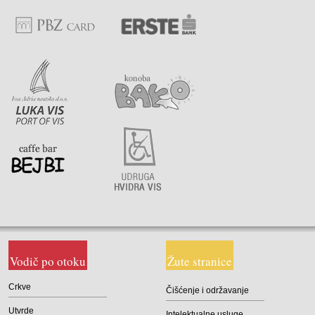
Vodič po otoku
Žute stranice
Crkve
Čišćenje i održavanje
Utvrde
Intelektualne usluge