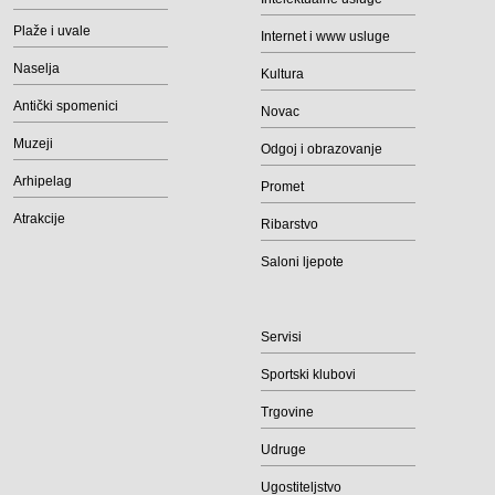
Plaže i uvale
Internet i www usluge
Naselja
Kultura
Antički spomenici
Novac
Muzeji
Odgoj i obrazovanje
Arhipelag
Promet
Atrakcije
Ribarstvo
Saloni ljepote
Servisi
Sportski klubovi
Trgovine
Udruge
Ugostiteljstvo