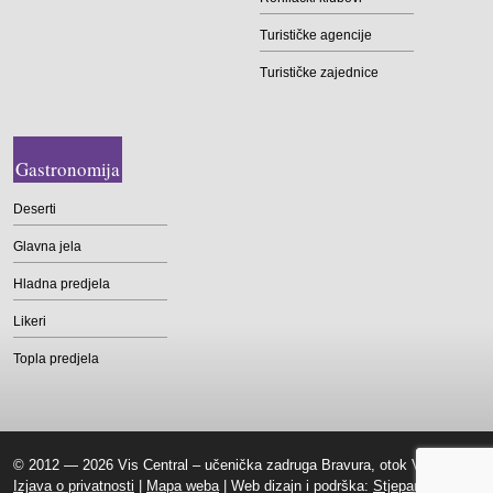
Turističke agencije
Turističke zajednice
Gastronomija
Deserti
Glavna jela
Hladna predjela
Likeri
Topla predjela
© 2012 — 2026 Vis Central – učenička zadruga Bravura, otok Vis |
Izjava o privatnosti
|
Mapa weba
| Web dizajn i podrška:
Stjepan Tafra