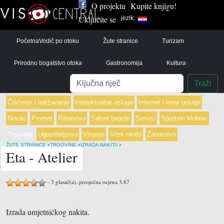
O projektu
Kupite knjigu!
Uključite se
jezik:
Početna
Vodič po otoku
Žute stranice
Turizam
Prirodno bogatstvo otoka
Gastronomija
Kultura
Pretraga
Traži
Čišćenje i održavanje
Intelektualne usluge
Internet i www usluge
Novac
Promet
Ribarstvo
Saloni ljepote
Servisi
Sportski klubovi
Trgovine
Ugostiteljstvo
Vinarije
Vrtni centri
Zanatstvo
›
›
›
ŽUTE STRANICE
TRGOVINE
IZRADA NAKITA
Eta - Atelier
-
3
glasač(a), prosječna ocjena
3.67
Izrada umjetničkog nakita.