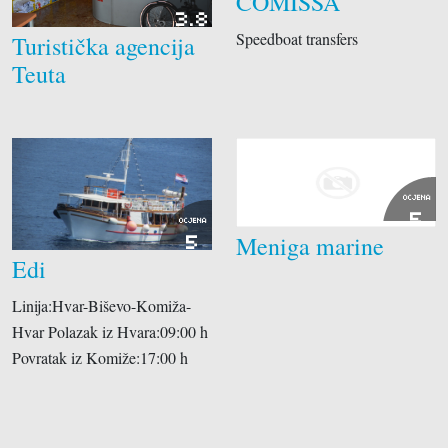
COMISSA
3.8
Speedboat transfers
Turistička agencija
Teuta
OCJENA
5
OCJENA
Meniga marine
5
Edi
Linija:Hvar-Biševo-Komiža-
Hvar Polazak iz Hvara:09:00 h
Povratak iz Komiže:17:00 h