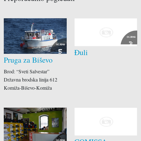
OCJENA
3
OCJENA
Đuli
5
Pruga za Biševo
Brod: “Sveti Salvestar”
Državna brodska linija 612
Komiža-Biševo-Komiža
OCJENA