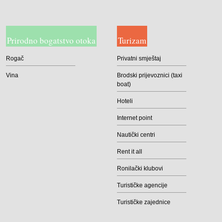
Prirodno bogatstvo otoka
Turizam
Rogač
Privatni smještaj
Vina
Brodski prijevoznici (taxi
boat)
Hoteli
Internet point
Nautički centri
Rent it all
Ronilački klubovi
Turističke agencije
Turističke zajednice