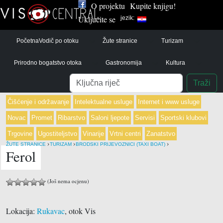
O projektu
Kupite knjigu!
Uključite se
jezik:
Početna
Vodič po otoku
Žute stranice
Turizam
Prirodno bogatstvo otoka
Gastronomija
Kultura
Pretraga
Traži
Čišćenje i održavanje
Intelektualne usluge
Internet i www usluge
Novac
Promet
Ribarstvo
Saloni ljepote
Servisi
Sportski klubovi
Trgovine
Ugostiteljstvo
Vinarije
Vrtni centri
Zanatstvo
›
›
›
ŽUTE STRANICE
TURIZAM
BRODSKI PRIJEVOZNICI (TAXI BOAT)
Ferol
(Još nema ocjenu)
Lokacija:
Rukavac
, otok Vis