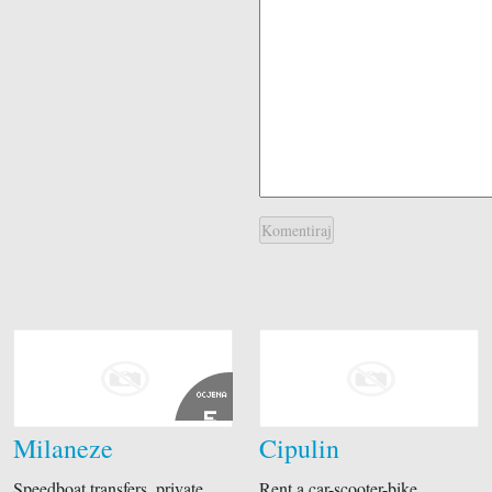
Suvenirnice
Trafike
Vinoteke
Voćem i povrćem
Zlatarnice
OCJENA
5
Milaneze
Cipulin
Speedboat transfers, private
Rent a car-scooter-bike