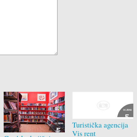
OCJENA
5
Turistička agencija
OCJENA
5
Vis rent