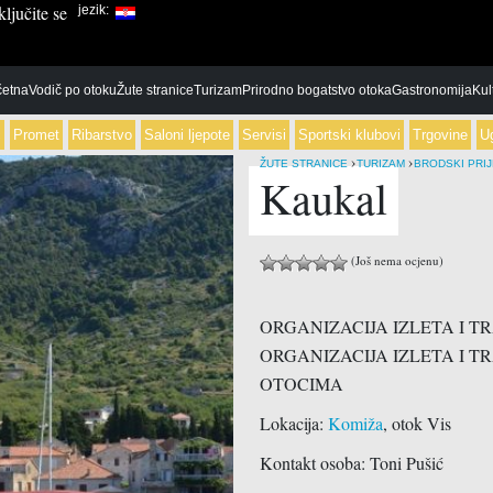
ljučite se
jezik:
etna
Vodič po otoku
Žute stranice
Turizam
Prirodno bogatstvo otoka
Gastronomija
Kul
c
Promet
Ribarstvo
Saloni ljepote
Servisi
Sportski klubovi
Trgovine
Ug
›
›
ŽUTE STRANICE
TURIZAM
BRODSKI PRIJ
Kaukal
Dječiji vrtići
Banke
Bijelo
Benzinska
Škola-srednja
Financijska agencija
Crno
Parkirališt
(Još nema ocjenu)
Škole-osnovne
Poštanski uredi
Taxi
Škole-visoka učilišta
ORGANIZACIJA IZLETA I T
ORGANIZACIJA IZLETA I 
Cvjećarnice
Buffet
OTOCIMA
Darovni dućan
Caffe baro
Lokacija:
Komiža
, otok Vis
Domaćim proizvodima
Fast food
Kontakt osoba: Toni Pušić
foto radnja
Konobe