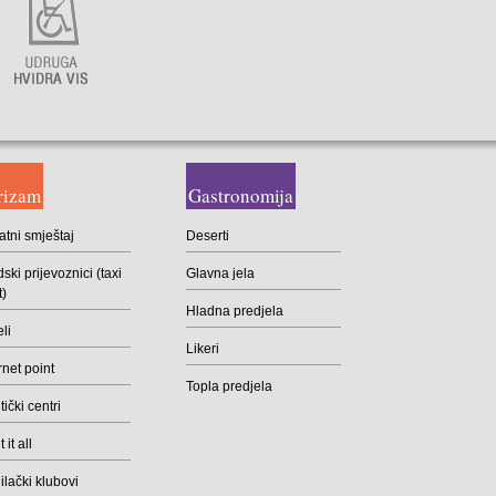
rizam
Gastronomija
atni smještaj
Deserti
ski prijevoznici (taxi
Glavna jela
t)
Hladna predjela
li
Likeri
rnet point
Topla predjela
ički centri
 it all
lački klubovi