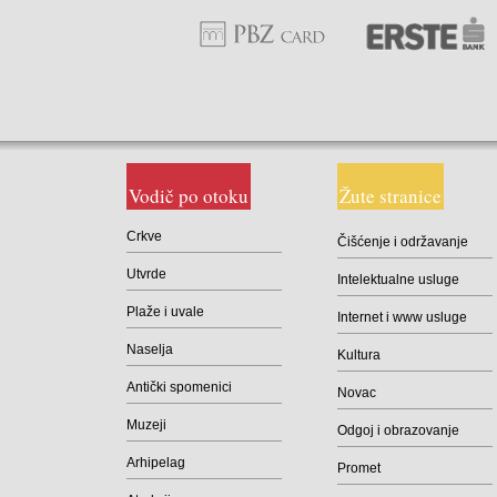
Vodič po otoku
Žute stranice
Crkve
Čišćenje i održavanje
Utvrde
Intelektualne usluge
Plaže i uvale
Internet i www usluge
Naselja
Kultura
Antički spomenici
Novac
Muzeji
Odgoj i obrazovanje
Arhipelag
Promet