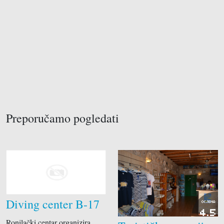
Preporučamo pogledati
Brodograditelji
Drvodjelci
Električari
Krojači
Soboslikari
Diving center B-17
OCJENA
4.5
Ronilački centar organizira