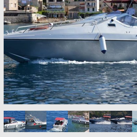
Klima uređaja
Kompjutora i opreme
Telekomunikacije