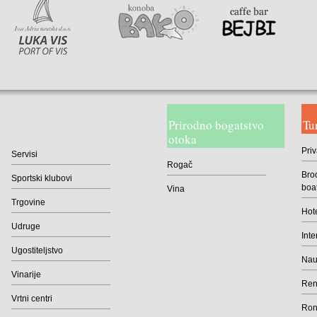
Prirodno bogatstvo
Tu
otoka
Priv
Servisi
Rogač
Brod
Sportski klubovi
boa
Vina
Trgovine
Hote
Udruge
Inte
Ugostiteljstvo
Naut
Vinarije
Rent
Vrtni centri
Roni