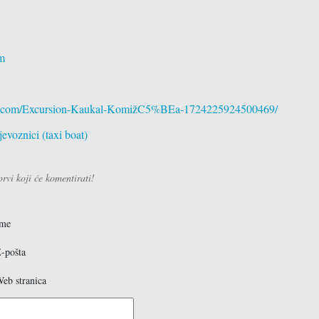
kti
m
maćinstva
ice
k.com/Excursion-Kaukal-KomižC5%BEa-1724225924500469/
jevoznici (taxi boat)
vi koji će komentirati!
Ime
-pošta
eb stranica