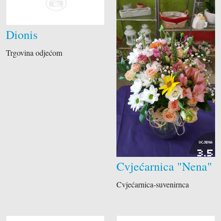
Dionis
Trgovina odjećom
OCJENA
3.5
Cvjećarnica "Nena"
Cvjećarnica-suvenirnca