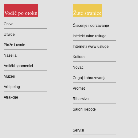
Vodič po otoku
Žute stranice
Crkve
Čišćenje i održavanje
Utvrde
Intelektualne usluge
Plaže i uvale
Internet i www usluge
Naselja
Kultura
Antički spomenici
Novac
Muzeji
Odgoj i obrazovanje
Arhipelag
Promet
Atrakcije
Ribarstvo
Saloni ljepote
Servisi