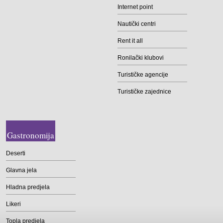
Internet point
Nautički centri
Rent it all
Ronilački klubovi
Turističke agencije
Turističke zajednice
Gastronomija
Deserti
Glavna jela
Hladna predjela
Likeri
Topla predjela