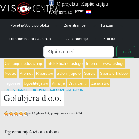
O projektu
Kupite knjigu!
Uključite se
jezik:
Početna
Vodič po otoku
Žute stranice
Turizam
Prirodno bogatstvo otoka
Gastronomija
Kultura
Pretraga
Traži
Čišćenje i održavanje
Intelektualne usluge
Internet i www usluge
Novac
Promet
Ribarstvo
Saloni ljepote
Servisi
Sportski klubovi
Trgovine
Ugostiteljstvo
Vinarije
Vrtni centri
Zanatstvo
›
›
›
ŽUTE STRANICE
TRGOVINE
MJEŠOVITOM ROBOM
Golubjera d.o.o.
-
13
glasač(a), prosječna ocjena
4.54
Trgovina mješovitom robom