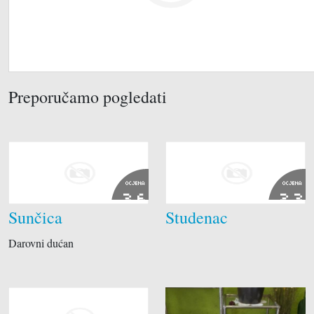
Preporučamo pogledati
OCJENA
OCJENA
3.6
2.3
Sunčica
Studenac
Darovni dućan