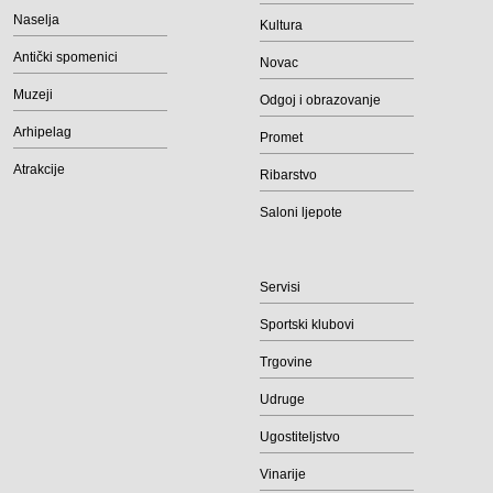
Naselja
Kultura
Antički spomenici
Novac
Muzeji
Odgoj i obrazovanje
Arhipelag
Promet
Atrakcije
Ribarstvo
Saloni ljepote
Servisi
Sportski klubovi
Trgovine
Udruge
Ugostiteljstvo
Vinarije