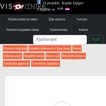
O projektu
Kupite knjigu!
Uključite se
jezik:
Početna
Vodič po otoku
Žute stranice
Turizam
Prirodno bogatstvo otoka
Gastronomija
Kultura
Pretraga
Traži
Privatni smještaj
Brodski prijevoznici (taxi boat)
Hoteli
Internet point
Nautički centri
Rent it all
Ronilački klubovi
Turističke agencije
Turističke zajednice