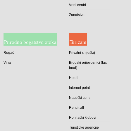
Vrtni centri
Zanatstvo
Prirodno bogatstvo otoka
Turizam
Rogač
Privatni smještaj
Vina
Brodski prijevoznici (taxi
boat)
Hoteli
Internet point
Nautički centri
Rent it all
Ronilački klubovi
Turističke agencije