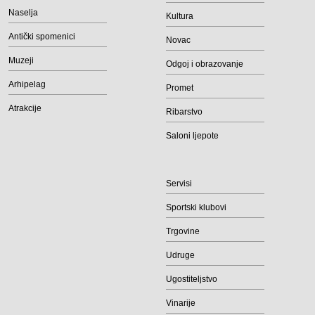
Naselja
Kultura
Antički spomenici
Novac
Muzeji
Odgoj i obrazovanje
Arhipelag
Promet
Atrakcije
Ribarstvo
Saloni ljepote
Servisi
Sportski klubovi
Trgovine
Udruge
Ugostiteljstvo
Vinarije