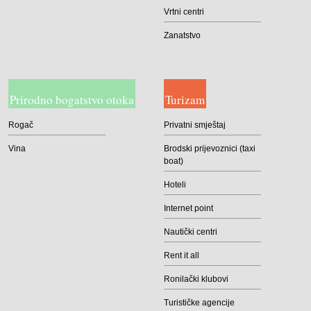
Vrtni centri
Zanatstvo
Prirodno bogatstvo otoka
Turizam
Rogač
Privatni smještaj
Vina
Brodski prijevoznici (taxi
boat)
Hoteli
Internet point
Nautički centri
Rent it all
Ronilački klubovi
Turističke agencije