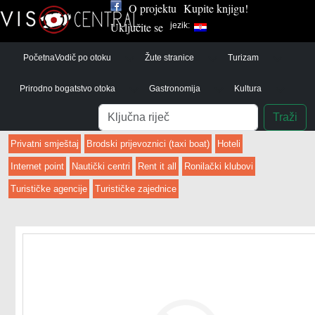
O projektu
Kupite knjigu!
Uključite se
jezik:
Početna
Vodič po otoku
Žute stranice
Turizam
Prirodno bogatstvo otoka
Gastronomija
Kultura
Pretraga
Traži
Privatni smještaj
Brodski prijevoznici (taxi boat)
Hoteli
Internet point
Nautički centri
Rent it all
Ronilački klubovi
Turističke agencije
Turističke zajednice