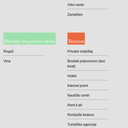
Vrtni centri
Zanatstvo
Prirodno bogatstvo otoka
Turizam
Rogač
Privatni smještaj
Vina
Brodski prijevoznici (taxi
boat)
Hoteli
Internet point
Nautički centri
Rent it all
Ronilački klubovi
Turističke agencije