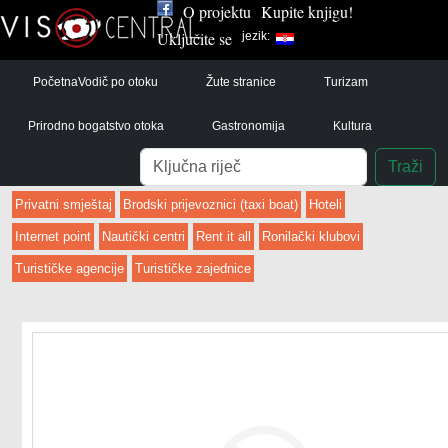
O projektu
Kupite knjigu!
Uključite se
jezik:
Početna
Vodič po otoku
Žute stranice
Turizam
Prirodno bogatstvo otoka
Gastronomija
Kultura
Pretraga
Traži
Privatni smještaj
Brodski prijevoznici (taxi boat)
Hoteli
Internet point
Nautički centri
Rent it all
Ronilački klubovi
Turističke agencije
Turističke zajednice