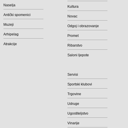
Naselja
Kultura
Antički spomenici
Novac
Muzeji
Odgoj i obrazovanje
Arhipelag
Promet
Atrakcije
Ribarstvo
Saloni ljepote
Servisi
Sportski klubovi
Trgovine
Udruge
Ugostiteljstvo
Vinarije