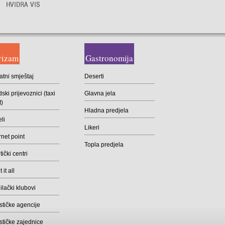
rizam
Gastronomija
atni smještaj
Deserti
ski prijevoznici (taxi
Glavna jela
t)
Hladna predjela
li
Likeri
rnet point
Topla predjela
ički centri
 it all
lački klubovi
stičke agencije
stičke zajednice