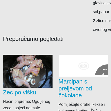
glavica cr
sol,papar
2 žlice n
crvenog v
Preporučamo pogledati
Brodograditelji
Drvodjelci
OCJENA
Električari
4
Marcipan s
Krojači
preljevom od
Soboslikari
Zec po višku
čokolade
Način pripreme: Oguljenog
Pomiješajte orahe, kekse i
zeca nasjeći na male
kokosovo brašno. Šećer