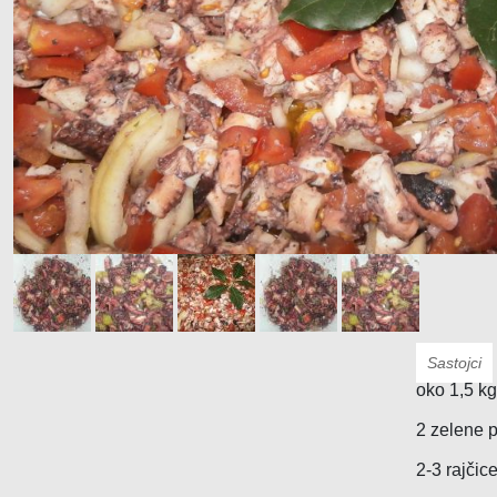
Klima uređaja
Kompjutora i opreme
Telekomunikacije
Sastojci
oko 1,5 k
2 zelene 
2-3 rajčic