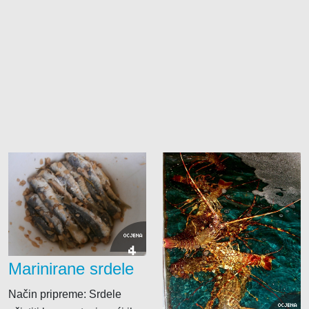
OCJENA
4
Marinirane srdele
Način pripreme: Srdele
OCJENA