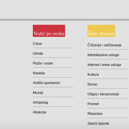
Vodič po otoku
Žute stranice
Crkve
Čišćenje i održavanje
Utvrde
Intelektualne usluge
Plaže i uvale
Internet i www usluge
Naselja
Kultura
Antički spomenici
Novac
Muzeji
Odgoj i obrazovanje
Arhipelag
Promet
Atrakcije
Ribarstvo
Saloni ljepote