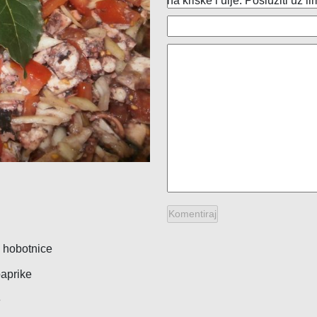
na kriške i ulje. Poslužiti uz l
Fotokopiranje
Pizzerie
Građevinskim materijalom
Plažni obje
Informatičke opreme
Restorani
Izrada nakita
Seoska do
Mješovitom robom
Slastičarn
Namještajem
Odjećom i obućom
Optika
Otočni proizvod
Pekarskim proizvodima
Prodaja plina
g hobotnice
Repromaterijalom
paprike
Riboopreme i nautike
e
Sportske opreme