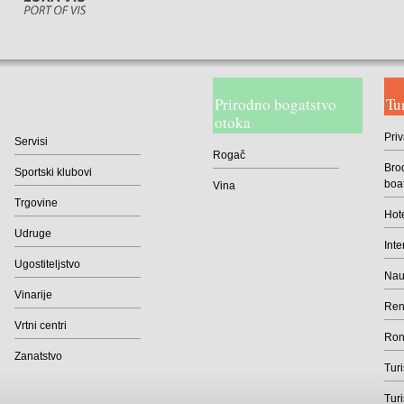
Prirodno bogatstvo
Tu
otoka
Priv
Servisi
Rogač
Brod
Sportski klubovi
boa
Vina
Trgovine
Hote
Udruge
Inte
Ugostiteljstvo
Naut
Vinarije
Rent
Vrtni centri
Roni
Zanatstvo
Turi
Turi