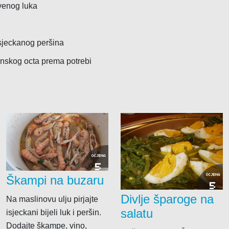
venog luka
Suvenirnice
Trafike
asjeckanog peršina
Vinoteke
Voćem i povrćem
inskog octa prema potrebi
Zlatarnice
OCJENA
5
OCJENA
Škampi na buzaru
5
Divlje šparoge na
Na maslinovu ulju pirjajte
salatu
isjeckani bijeli luk i peršin.
Dodajte škampe, vino,