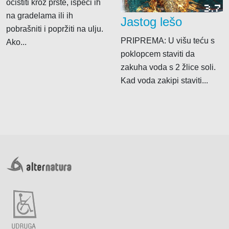
očistiti kroz prste, ispeći ih
3.7
na gradelama ili ih
Jastog lešo
pobrašniti i popržiti na ulju.
PRIPREMA: U višu teću s
Ako...
poklopcem staviti da
zakuha voda s 2 žlice soli.
Kad voda zakipi staviti...