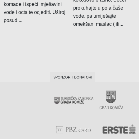
komade i ispeći mješavini
prokuhajte u pola čaše
vode i octa te ocjediti. Uširoj
vode, pa umiješajte
posudi...
omekšani maslac ( ili...
SPONZORI I DONATORI