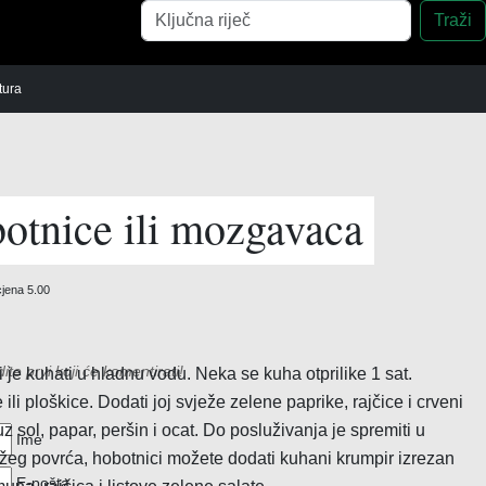
Pretraga
Traži
tura
 postaja
Otkupne stanice
Buffet
botnice ili mozgavaca
a
Ribarnice
Caffe b
Fast f
cjena
5.00
Konob
Pizzeri
e prvi koji će komentirati!
i je kuhati u hladnu vodu. Neka se kuha otprilike 1 sat.
Plažni 
e ili ploškice. Dodati joj svježe zelene paprike, rajčice i crveni
vi
Restor
z sol, papar, peršin i ocat. Do posluživanja je spremiti u
Ime
Seoska
žeg povrća, hobotnici možete dodati kuhani krumpir izrezan
E-pošta
Slastič