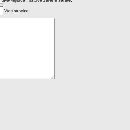
imuna, rajčica i listove zelene salate.
Web stranica
kti
maćinstva
ice